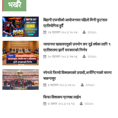
navigation
भर्खरै
बिहानी एफसीको आयोजनामा पहिलो मिनी फुटसल
प्रतियोगिता हुदैँ
२४ श्रावण २०८३ १०:०४
bihani
जापानमा खाद्यवस्तुको उपभोग कर दुई वर्षका लागि १
प्रतिशतमा झार्ने सरकारको निर्णय
२० श्रावण २०८३ १७:५६
bihani
स्पेनले जित्यो विश्वकपको उपाधी,अर्जेन्टिनाको सपना
चकनाचुर
४ श्रावण २०८३ ०४:०८
bihani
फिफा विश्वकप प्रत्यक्ष लाईभ
४ असार २०८३ ०३:१३
bihani