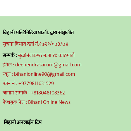
बिहानी मल्टिमिडिया प्रा.ली. द्वारा संञ्चालीत
सुचना विभाग दर्ता नं.१७२१/०७३/७४
सम्पर्क :
बुढानिलकण्ठ न.पा १० काठमाडौं
ईमेल : deependrasarum@gmail.com
न्यूज : bihanionline90@gmail.com
फोन नं : +9779811631529
जापान सम्पर्क : +818048108362
फेशबुक पेज : Bihani Online News
बिहानी अनलाईन टिम