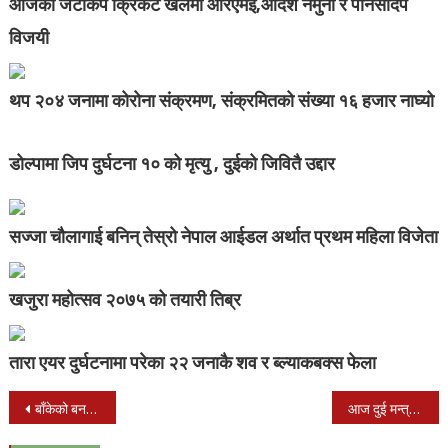
आजको जेटीकप क्रिकेट खेलमा आरएमई,आर्दश नमुना र पानसदिप
विजयी
थप २०४ जनामा कोरोना संक्रमण, संक्रमितको संख्या १६ हजार नाघ्यो
डोल्पामा जिप दुर्घटना १० को मृत्यु , दुईको जिवितै उद्दार
सज्जा चौलागाई बनिन् तेस्रो नेपाल आईडल अर्थात प्रथम महिला विजेता
खजुरा महोत्सव २०७५ को तयारी तिब्र
तारा एयर दुर्घटनामा परेका २२ जनाकै शव र ब्ल्याकबक्स फेला
Post
बाँकेको बनकटवा गाविसलाई बालमैत्री बनाउन प्रतिबद्धता
आज दुई मन्त्री थपिँदै , अब मन्त्रीमण्डल ४३ सदस्यीय हुने