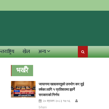
्तराष्ट्रिय
खेल
अन्य
भर्खरै
जापानमा खाद्यवस्तुको उपभोग कर दुई
वर्षका लागि १ प्रतिशतमा झार्ने
सरकारको निर्णय
२० श्रावण २०८३ १७:५६
bihani