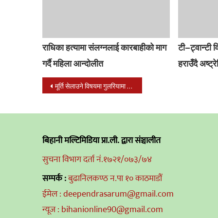
राधिका हत्यामा संलग्नलाई कारबाहीको माग
टी–ट्वान्टी 
गर्दै महिला आन्दोलीत
हराउँदै अष्ट्
Post
मूर्ति सेलाउने विषयमा गुलरियामा विवाद चर्कियो
navigation
बिहानी मल्टिमिडिया प्रा.ली. द्वारा संञ्चालीत
सुचना विभाग दर्ता नं.१७२१/०७३/७४
सम्पर्क :
बुढानिलकण्ठ न.पा १० काठमाडौं
ईमेल : deependrasarum@gmail.com
न्यूज : bihanionline90@gmail.com