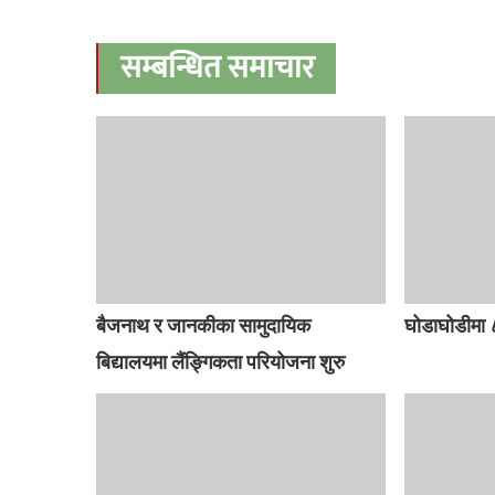
सम्बन्धित समाचार
बैजनाथ र जानकीका सामुदायिक
घोडाघोडीमा ८
बिद्यालयमा लैंङ्गिकता परियोजना शुरु