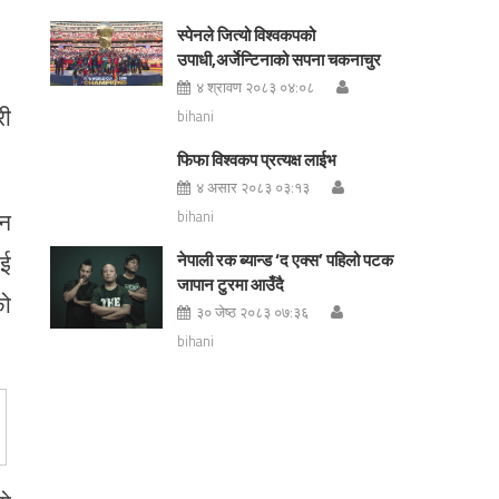
स्पेनले जित्यो विश्वकपको
उपाधी,अर्जेन्टिनाको सपना चकनाचुर
४ श्रावण २०८३ ०४:०८
री
bihani
फिफा विश्वकप प्रत्यक्ष लाईभ
४ असार २०८३ ०३:१३
्न
bihani
ाई
नेपाली रक ब्यान्ड ‘द एक्स’ पहिलो पटक
जापान टुरमा आउँदै
को
३० जेष्ठ २०८३ ०७:३६
bihani