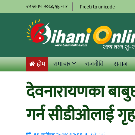
२२ श्रावण २०८३, शुक्रबार
Preeti to unicode
समाचार
राजनीति
समाज
होम
देवनारायणका बाबु
गर्न सीडीओलाई गृहमन
१६ आश्विन २०७४ १२:३९
bihani