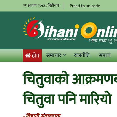
२१ श्रावण २०८३, बिहीबार
Preeti to unicode
समाचार
राजनीति
समाज
होम
चितुवाको आक्रमणबा
चितुवा पनि मारियो
- बिहानी संवाददाता