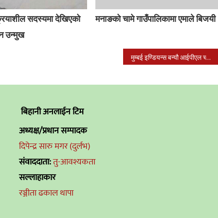
क्रियाशील सदस्यमा देखिएको
मनाङको चामे गाउँपालिकामा एमाले बिजयी
न उन्मुख
मुम्बई इण्डियन्स बन्यौ आईपीएल च्याम्पियन
बिहानी अनलाईन टिम
अध्यक्ष/प्रधान सम्पादक
दिपेन्द्र सारु मगर (दुर्लभ)
संवाददाता:
तु-आवश्यकता
सल्लाहाकार
रञ्जीता ढकाल थापा