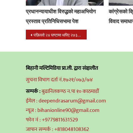
प्रधानन्यायाधीश विरुद्धको महाअभियोग
कांग्रेसको 
प्रस्ताव प्रतिनिधिसभामा पेश
विवाद समाधा
Post
पछिल्लो २४ घण्टामा थपिए २७३६ जना संक्रमित, २२ जनाको मृत्यु, ८५३ डिस्चार्ज
navigation
बिहानी मल्टिमिडिया प्रा.ली. द्वारा संञ्चालीत
सुचना विभाग दर्ता नं.१७२१/०७३/७४
सम्पर्क :
बुढानिलकण्ठ न.पा १० काठमाडौं
ईमेल : deependrasarum@gmail.com
न्यूज : bihanionline90@gmail.com
फोन नं : +9779811631529
जापान सम्पर्क : +818048108362