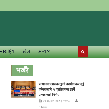
्तराष्ट्रिय
खेल
अन्य
भर्खरै
जापानमा खाद्यवस्तुको उपभोग कर दुई
वर्षका लागि १ प्रतिशतमा झार्ने
सरकारको निर्णय
२० श्रावण २०८३ १७:५६
bihani