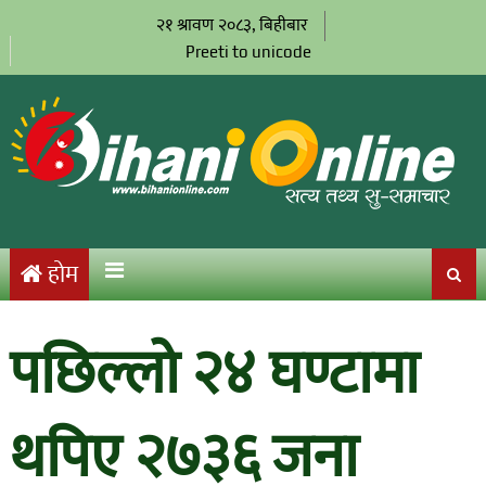
२१ श्रावण २०८३, बिहीबार
Preeti to unicode
होम
पछिल्लो २४ घण्टामा
थपिए २७३६ जना