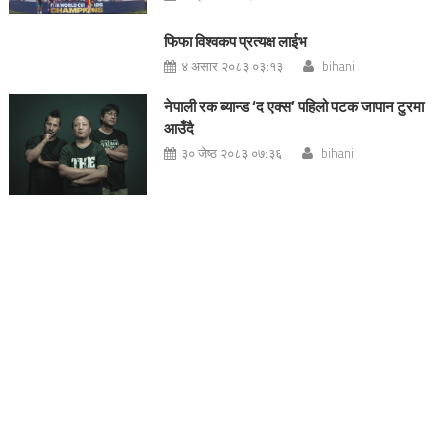
फिफा विश्वकप प्रत्यक्ष लाईभ
४ असार २०८३ ०३:१३
bihani
नेपाली रक ब्यान्ड ‘द एक्स’ पहिलो पटक जापान टुरमा
आउँदै
३० जेष्ठ २०८३ ०७:३६
bihani