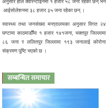
अनुसार हाल क्वारेन्टाइनमा १ हजार ५८ जना रहेका छन् भने
आईसोलेशनमा ३८ हजार ३५ जना रहेका छन् ।
स्वास्थ्य तथा जनसंख्या मन्त्रालयका अनुसार विगत २४
घण्टामा काठमाडौँमा १ हजार १४१जना, भक्तपुर जिल्लामा
८६ जना र ललितपुर जिल्लामा १९३ जनालाई कोरोना
संक्रमण पुष्टि भएको छ ।
सम्बन्धित समाचार