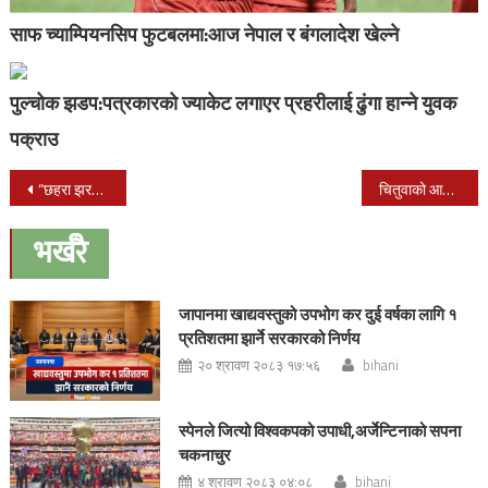
साफ च्याम्पियनसिप फुटबलमा:आज नेपाल र बंगलादेश खेल्ने
पुल्चोक झडप:पत्रकारको ज्याकेट लगाएर प्रहरीलाई ढुंगा हान्ने युवक
पक्राउ
Post
“छहरा झरनाको” परिवर्तन
चितुवाको आक्रमणबाट दुईजनाको मृत्यु, चितुवा पनि मारियो
navigation
भर्खरै
जापानमा खाद्यवस्तुको उपभोग कर दुई वर्षका लागि १
प्रतिशतमा झार्ने सरकारको निर्णय
२० श्रावण २०८३ १७:५६
bihani
स्पेनले जित्यो विश्वकपको उपाधी,अर्जेन्टिनाको सपना
चकनाचुर
४ श्रावण २०८३ ०४:०८
bihani