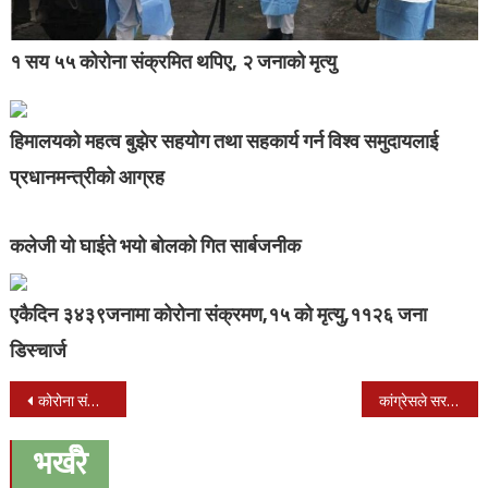
१ सय ५५ कोरोना संक्रमित थपिए, २ जनाको मृत्यु
हिमालयको महत्व बुझेर सहयोग तथा सहकार्य गर्न विश्व समुदायलाई
प्रधानमन्त्रीको आग्रह
कलेजी यो घाईते भयो बोलको गित सार्बजनीक
एकैदिन ३४३९जनामा कोरोना संक्रमण,१५ को मृत्यु,११२६ जना
डिस्चार्ज
Post
कोरोना संक्रमित १३८२ थपिए,१६२१ संक्रमणमुक्त, २३ जनाको मृत्यु
कांग्रेसले सरकारविरूद्ध २९ गते देशैभर सडक प्रदर्शन गर्ने
navigation
भर्खरै