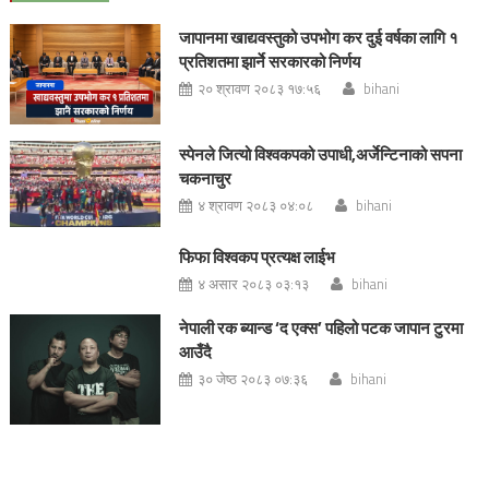
जापानमा खाद्यवस्तुको उपभोग कर दुई वर्षका लागि १
प्रतिशतमा झार्ने सरकारको निर्णय
२० श्रावण २०८३ १७:५६
bihani
स्पेनले जित्यो विश्वकपको उपाधी,अर्जेन्टिनाको सपना
चकनाचुर
४ श्रावण २०८३ ०४:०८
bihani
फिफा विश्वकप प्रत्यक्ष लाईभ
४ असार २०८३ ०३:१३
bihani
नेपाली रक ब्यान्ड ‘द एक्स’ पहिलो पटक जापान टुरमा
आउँदै
३० जेष्ठ २०८३ ०७:३६
bihani