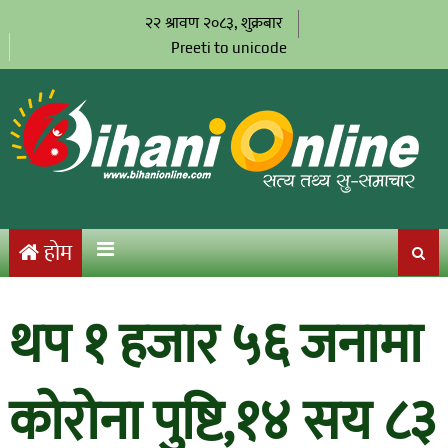
२२ श्रावण २०८३, शुक्रबार
Preeti to unicode
होम
थप १ हजार ५६ जनामा
कोरोना पुष्टि,१४ सय ८३