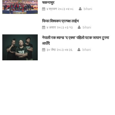
चकनाचुर
४ श्रावण २०८३ ०४:०८
bihani
फिफा विश्वकप प्रत्यक्ष लाईभ
४ असार २०८३ ०३:१३
bihani
नेपाली रक ब्यान्ड ‘द एक्स’ पहिलो पटक जापान टुरमा
आउँदै
३० जेष्ठ २०८३ ०७:३६
bihani