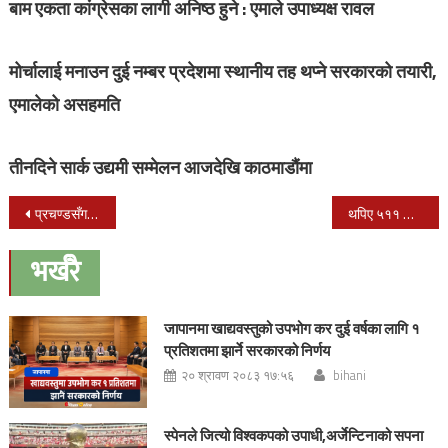
बाम एकता कांग्रेसका लागी अनिष्ठ हुने : एमाले उपाध्यक्ष रावल
मोर्चालाई मनाउन दुई नम्बर प्रदेशमा स्थानीय तह थप्ने सरकारको तयारी,
एमालेको असहमति
तीनदिने सार्क उद्यमी सम्मेलन आजदेखि काठमाडौंमा
Post
प्रचण्डसँग सम्झौता गर्दा गर्दा हैरान भए : प्रधानमन्त्री ओली
थपिए ५११ जना संक्रमित, ६०० संक्रमणमुक्त, ७ जनाको मृत्यु
navigation
भर्खरै
जापानमा खाद्यवस्तुको उपभोग कर दुई वर्षका लागि १
प्रतिशतमा झार्ने सरकारको निर्णय
२० श्रावण २०८३ १७:५६
bihani
स्पेनले जित्यो विश्वकपको उपाधी,अर्जेन्टिनाको सपना