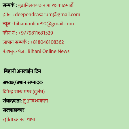
सम्पर्क :
बुढानिलकण्ठ न.पा १० काठमाडौं
ईमेल : deependrasarum@gmail.com
न्यूज : bihanionline90@gmail.com
फोन नं : +9779811631529
जापान सम्पर्क : +818048108362
फेशबुक पेज : Bihani Online News
बिहानी अनलाईन टिम
अध्यक्ष/प्रधान सम्पादक
दिपेन्द्र सारु मगर (दुर्लभ)
संवाददाता:
तु-आवश्यकता
सल्लाहाकार
रञ्जीता ढकाल थापा