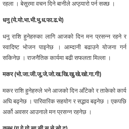
रहला । बेसुरमा वचन दिने बानीले अप्ठ्यारो पर्न सक्छ ।
धनु (ये.यो.भा.भी.भु.ध.फा.ढ.भे)
धनु राशि हुनेहरुका लागि आजको दिन मन प्रसन्न रहने र
स्वादिष्ट भोजन पाइनेछ । आम्दानी बढाउने योजना गर्न
सकिनेछ । राजनैतिक कार्यमा बढी सफलता मिल्ला ।
मकर (भो.जा.जी.जू.जे.जो.ख.खि.खु.खे.खो.गा.गी)
मकर राशि हुनेहरुले भने आजको दिन आँटेको र ताकेको कार्य
अघि बढ्नेछ । पारिवारिक सहयोग र सद्भाव बढ्नेछ । एकपछि
अर्को अवसर आउनाले मन प्रसन्न रहनेछ ।
कुम्भ (गु.गे.गो.सा.सी.सु.से.सो.द)