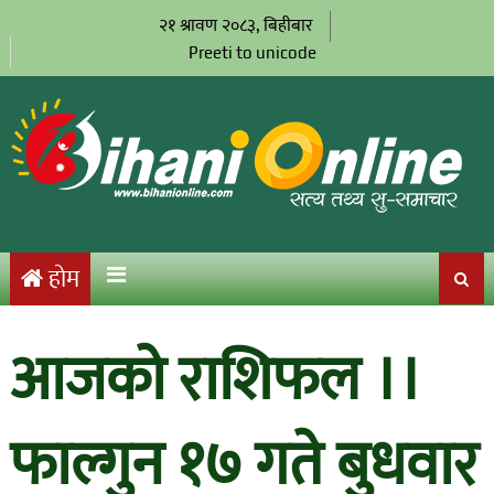
२१ श्रावण २०८३, बिहीबार
Preeti to unicode
होम
आजको राशिफल ।।
फाल्गुन १७ गते बुधवार