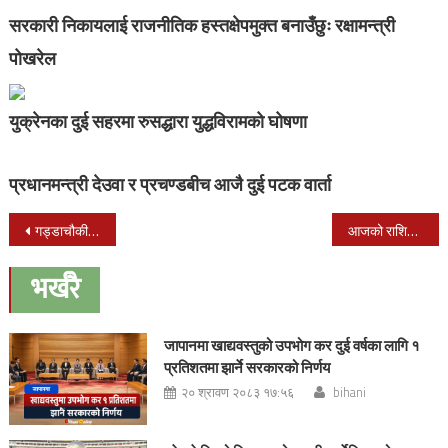
सरकारी निकायलाई राजनीतिक हस्तक्षेपमुक्त बनाउँछुः रक्षामन्त्री
पोखरेल
युक्रेनका दुई सहरमा रुसद्धारा युद्धविरामको घोषणा
प्रधानमन्त्री देउवा र प्रचण्डबीच आजै दुई पटक वार्ता
Post
गड्डाचौकी नाकाबाट तरकारी आयात बढ्दै, ६ महिनामा भित्रियो ७ करोडको तरकारी
आजको राशिफल ।। फाल्गुन १७ गते बिहिवार
navigation
भर्खरै
जापानमा खाद्यवस्तुको उपभोग कर दुई वर्षका लागि १
प्रतिशतमा झार्ने सरकारको निर्णय
२० श्रावण २०८३ १७:५६
bihani