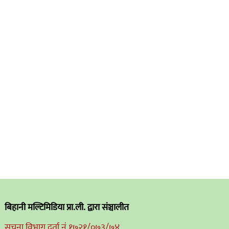
बिहानी मल्टिमिडिया प्रा.ली. द्वारा संञ्चालीत
सुचना विभाग दर्ता नं.१७२१/०७३/७४