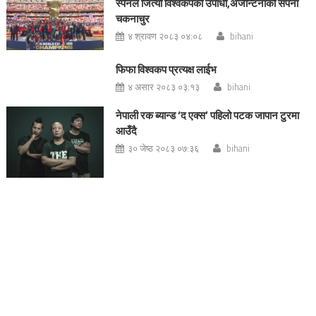
स्पेनले जित्यो विश्वकपको उपाधी,अर्जेन्टिनाको सपना
चकनाचुर
४ श्रावण २०८३ ०४:०८
bihani
फिफा विश्वकप प्रत्यक्ष लाईभ
४ असार २०८३ ०३:१३
bihani
नेपाली रक ब्यान्ड ‘द एक्स’ पहिलो पटक जापान टुरमा
आउँदै
३० जेष्ठ २०८३ ०७:३६
bihani