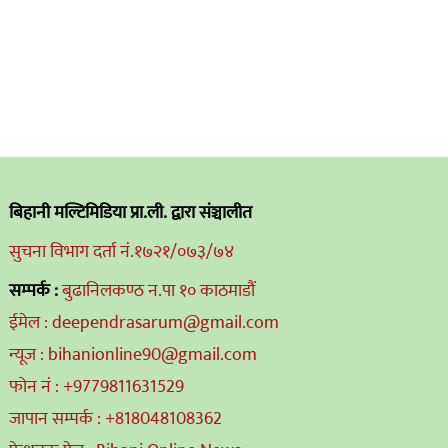
बिहानी मल्टिमिडिया प्रा.ली. द्वारा संञ्चालीत
सुचना विभाग दर्ता नं.१७२१/०७३/७४
सम्पर्क :
बुढानिलकण्ठ न.पा १० काठमाडौं
ईमेल : deependrasarum@gmail.com
न्यूज : bihanionline90@gmail.com
फोन नं : +9779811631529
जापान सम्पर्क : +818048108362