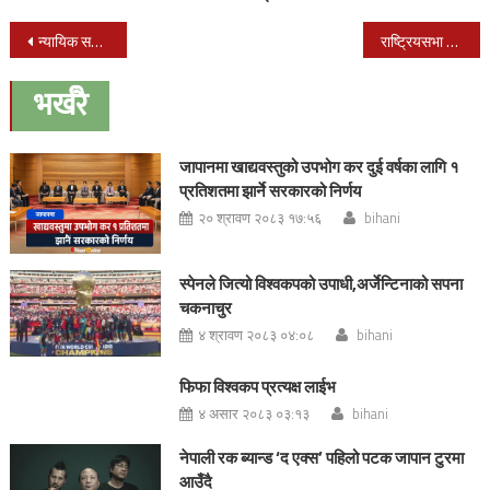
Post
न्यायिक समस्या समाधान गर्न संगठीत
राष्ट्रियसभा निर्वाचन माघ २४ गते गर्ने सरकारको निर्णय
navigation
भर्खरै
जापानमा खाद्यवस्तुको उपभोग कर दुई वर्षका लागि १
प्रतिशतमा झार्ने सरकारको निर्णय
२० श्रावण २०८३ १७:५६
bihani
स्पेनले जित्यो विश्वकपको उपाधी,अर्जेन्टिनाको सपना
चकनाचुर
४ श्रावण २०८३ ०४:०८
bihani
फिफा विश्वकप प्रत्यक्ष लाईभ
४ असार २०८३ ०३:१३
bihani
नेपाली रक ब्यान्ड ‘द एक्स’ पहिलो पटक जापान टुरमा
आउँदै