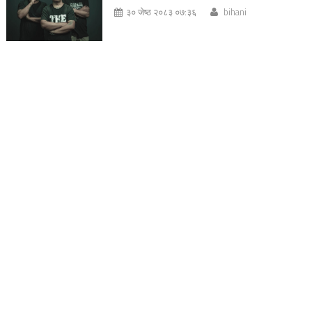
३० जेष्ठ २०८३ ०७:३६
bihani