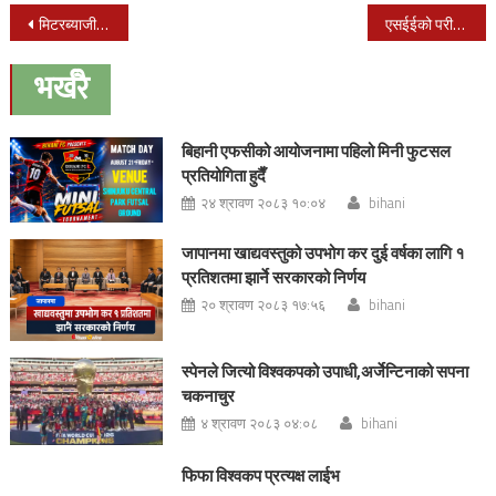
Post
मिटरब्याजीकाविरुद्धको प्रतिस्थापन विधेयक पास गर्न नदिन प्रतिपक्षले संसद अवरोध गरे : प्रधानमन्त्री दाहाल
एसईईको परीक्षाफल सर्वजनिक
navigation
भर्खरै
बिहानी एफसीको आयोजनामा पहिलो मिनी फुटसल
प्रतियोगिता हुदैँ
२४ श्रावण २०८३ १०:०४
bihani
जापानमा खाद्यवस्तुको उपभोग कर दुई वर्षका लागि १
प्रतिशतमा झार्ने सरकारको निर्णय
२० श्रावण २०८३ १७:५६
bihani
स्पेनले जित्यो विश्वकपको उपाधी,अर्जेन्टिनाको सपना
चकनाचुर
४ श्रावण २०८३ ०४:०८
bihani
फिफा विश्वकप प्रत्यक्ष लाईभ