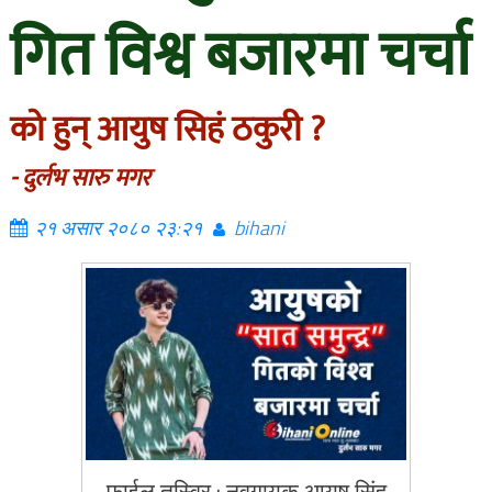
गित विश्व बजारमा चर्चा
को हुन् आयुष सिहं ठकुरी ?
- दुर्लभ सारु मगर
२१ असार २०८० २३:२१
bihani
फाईल तस्विर : नवगायक आयुष सिंह