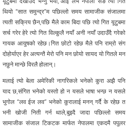
यूटुबमा देखाउदै भन्नु भयो,“आई लभ नेपाली सङ”त्यो गित
थियो “सात समुन्द्र”म पछिल्लो समय सामाजीक संजालमा
त्यती सक्रिय छैन,पछि मैले काम बिदा पछि त्यो गित यूटुबमा
सर्च गरेर हेरे त्यो गित विल्कुलै नयाँ अनी नयाँ उदाउँदै गरेको
गायक आयुषको रहेछ।गित छोटो रहेछ मैले पनि राम्रो संग
दोहोर्याएर हेर अत्यन्तै मेरो पनि मन छोयो सायद यो गितले मन
नछुने मान्छे विरलै होलान्।
मलाई त्यो बेला अमेरिकी नागरिकले भनेको कुरा अझै पनि
याद छ,संगित भनेको यस्तो हो न यसले भाषा भन्छ न यसले
भुगोल “लव ईज लव” भनेको कुरालाई मनन् गर्दै के रहेछ त
भनी खोजी निती गर्न थाले,बुझ्दै जादा पछिल्लो समय
सामाजीक संजाल टिकटक मार्फत नेपालमा एकदमै पपुलर