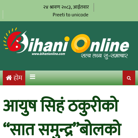
२४ श्रावण २०८३, आईतवार
Preeti to unicode
होम
आयुष सिहं ठकुरीको
“सात समुन्द्र”बोलको