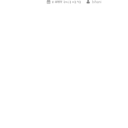
४ असार २०८३ ०३:१३
bihani