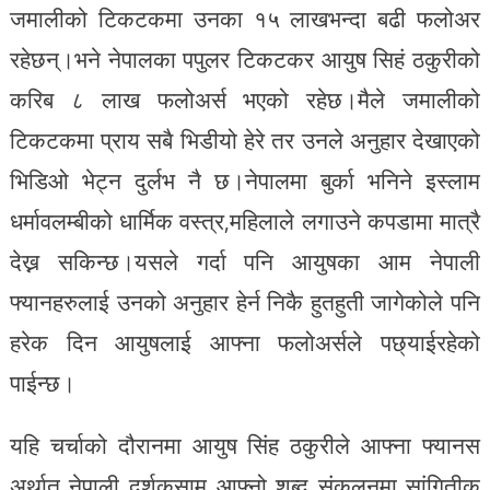
जमालीको टिकटकमा उनका १५ लाखभन्दा बढी फलोअर
रहेछन्।भने नेपालका पपुलर टिकटकर आयुष सिहं ठकुरीको
करिब ८ लाख फलोअर्स भएको रहेछ।मैले जमालीको
टिकटकमा प्राय सबै भिडीयो हेरे तर उनले अनुहार देखाएको
भिडिओ भेट्न दुर्लभ नै छ।नेपालमा बुर्का भनिने इस्लाम
धर्मावलम्बीको धार्मिक वस्त्र,महिलाले लगाउने कपडामा मात्रै
देख्न सकिन्छ।यसले गर्दा पनि आयुषका आम नेपाली
फ्यानहरुलाई उनको अनुहार हेर्न निकै हुतहुती जागेकोले पनि
हरेक दिन आयुषलाई आफ्ना फलोअर्सले पछ्याईरहेको
पाईन्छ।
यहि चर्चाको दौरानमा आयुष सिंह ठकुरीले आफ्ना फ्यानस
अर्थात नेपाली दर्शकसामु आफ्नो शब्द संकलनमा सांगितीक