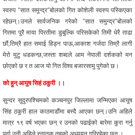
स्वरुप “सात समुन्द्र”बोलको गित कोशेली स्वरुप पस्किएका
रहेछन्।उनले सार्वजनिक गरेको “सात समुन्द्र”बोलको
गितमा पुरै माया पिरतीमा डुबुल्कि परिसकेको तिमी धेरै ताढा
छौं,तिम्रै हात समाई हिड्न पाऊ,आकाश गर्जदा तिम्रै लागी
मेरो मुटु धडकन्छ,जस्ता शब्दले आम नेपाली दर्शकको मन
छोएको छ र त आज यो गित विश्व बजारसामु पुगेको छ।
को हुन् आयुष सिहं ठकुरी ।।
सुन्दर सुदुरपश्चिमको कञ्चनपुर जिल्लामा जन्मिएका आयुष
सिंह ठकुरी हाल काठमाडौंमा बस्दै आएका छन्।उनि अहिले
मात्र १९ वर्ष भएका छन् र उनको पढाईको बारेमा कुरा गर्नु
पर्दा उनी अहिले स्नातक तहको अध्ययन गरिरहेका छन् ।