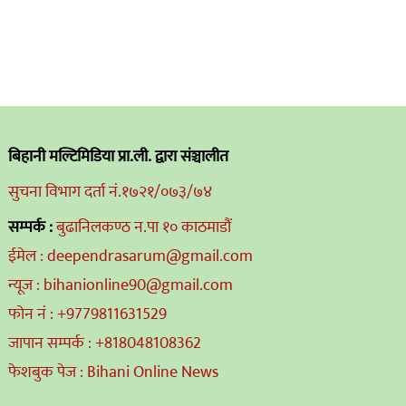
बिहानी मल्टिमिडिया प्रा.ली. द्वारा संञ्चालीत
सुचना विभाग दर्ता नं.१७२१/०७३/७४
सम्पर्क :
बुढानिलकण्ठ न.पा १० काठमाडौं
ईमेल : deependrasarum@gmail.com
न्यूज : bihanionline90@gmail.com
फोन नं : +9779811631529
जापान सम्पर्क : +818048108362
फेशबुक पेज : Bihani Online News