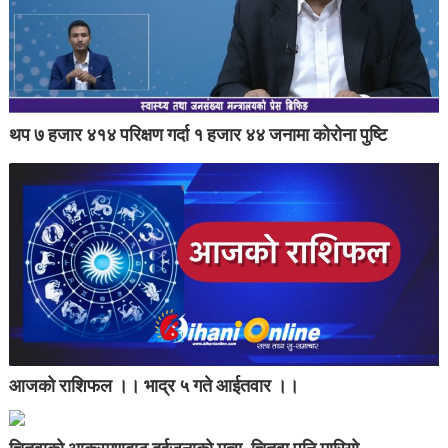
थप ७ हजार ४१४ परिक्षण गर्दा १ हजार ४४ जनामा कोरोना पुष्टि
आजको राशिफल ।। भाद्र ५ गते आईतवार ।।