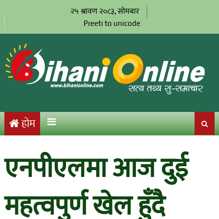
२५ श्रावण २०८३, सोमबार
Preeti to unicode
होम
एनपीएलमा आज दुई
महत्वपुर्ण खेल हुँदै