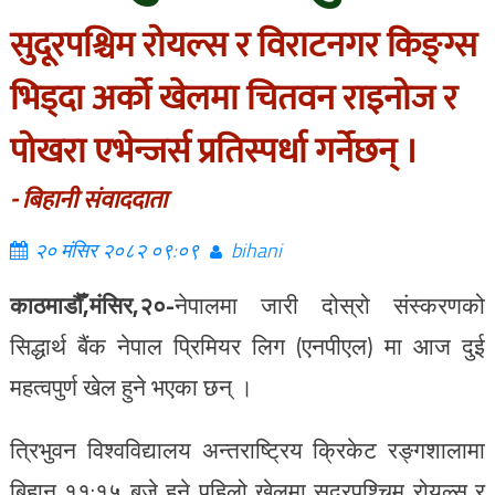
सुदूरपश्चिम रोयल्स र विराटनगर किङ्ग्स
भिड्दा अर्को खेलमा चितवन राइनोज र
पोखरा एभेन्जर्स प्रतिस्पर्धा गर्नेछन् ।
- बिहानी संवाददाता
२० मंसिर २०८२ ०९:०९
bihani
काठमाडौँ,मंसिर,२०-
नेपालमा
जारी
दोस्रो
संस्करणको
सिद्धार्थ बैंक
नेपाल
प्रिमियर
लिग (
एनपीएल
) मा आज दुई
महत्वपुर्ण खेल हुने भएका छन् ।
त्रिभुवन विश्वविद्यालय अन्तराष्ट्रिय क्रिकेट रङ्गशालामा
बिहान ११
:
१५ बजे हुने पहिलो खेलमा
सुदूरपश्चिम
रोयल्स
र