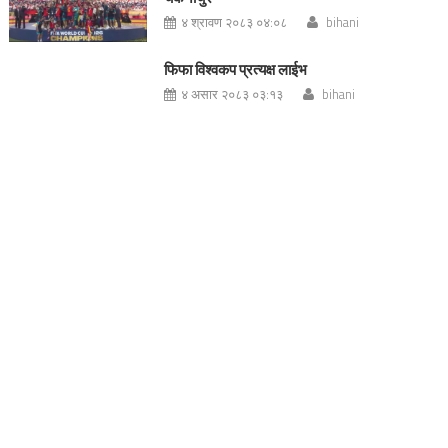
४ श्रावण २०८३ ०४:०८
bihani
फिफा विश्वकप प्रत्यक्ष लाईभ
४ असार २०८३ ०३:१३
bihani