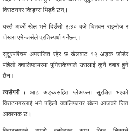
विराटनगर
किङ्ग्स
भिड्दै छन्।
यस्तै अर्को खेल भने
दिउँसो ३
:
३० बजे चितवन
राइनोज
र
पोखरा
एभेन्जर्सले
प्रतिस्पर्धा गर्नेछन्।
सुदूरपश्चिम
अपराजित रहेर छ खेलबाट १२ अङ्क जोडेर
पहिलो
क्वालिफायरमा
पुगिसकेकाले
उसलाई कुनै दबाब हुने
छैन।
त्यसैगरी :
आठ अङ्कसहित
प्लेअफमा
सुरक्षित भएको
विराटनगरलाई भने पहिलो
क्वालिफायर
खेल्न आजको जित
आवश्यक छ।
विराटनगरले राम्रो
रनरेटका
साथ जित निकाले