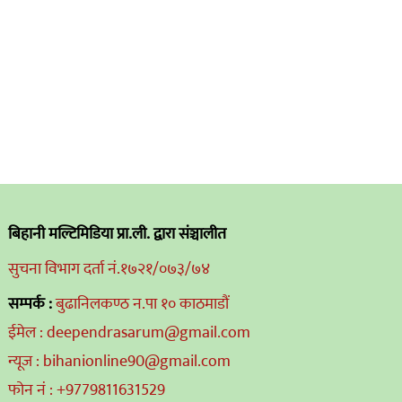
बिहानी मल्टिमिडिया प्रा.ली. द्वारा संञ्चालीत
सुचना विभाग दर्ता नं.१७२१/०७३/७४
सम्पर्क :
बुढानिलकण्ठ न.पा १० काठमाडौं
ईमेल : deependrasarum@gmail.com
न्यूज : bihanionline90@gmail.com
फोन नं : +9779811631529