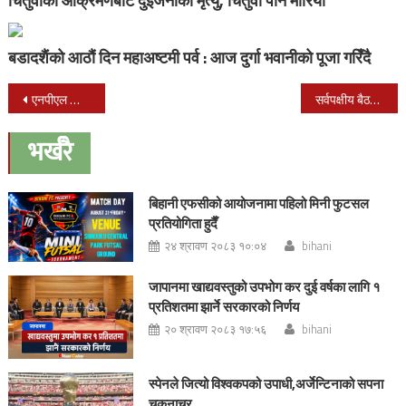
चितुवाको आक्रमणबाट दुईजनाको मृत्यु, चितुवा पनि मारियो
बडादशैंको आठौं दिन महाअष्टमी पर्व : आज दुर्गा भवानीको पूजा गरिँदै
Post
एनपीएल क्रिकेटमा काठमाडौं गोर्खाजको चौथो जित
सर्वपक्षीय बैठकः आगामी निर्वाचनमा केन्द्रित हुन सरकारसँग राजनीतिक दलको आग्रह
navigation
भर्खरै
बिहानी एफसीको आयोजनामा पहिलो मिनी फुटसल
प्रतियोगिता हुदैँ
२४ श्रावण २०८३ १०:०४
bihani
जापानमा खाद्यवस्तुको उपभोग कर दुई वर्षका लागि १
प्रतिशतमा झार्ने सरकारको निर्णय
२० श्रावण २०८३ १७:५६
bihani
स्पेनले जित्यो विश्वकपको उपाधी,अर्जेन्टिनाको सपना
चकनाचुर