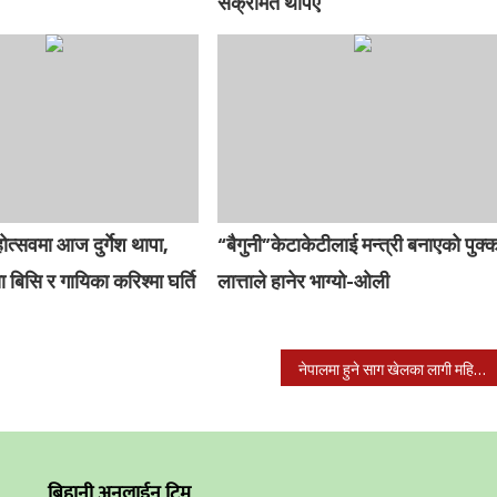
संक्रमित थपिए
ोत्सवमा आज दुर्गेश थापा,
“बैगुनी”केटाकेटीलाई मन्त्री बनाएको पुक्
 बिसि र गायिका करिश्मा घर्ति
लात्ताले हानेर भाग्यो-ओली
नेपालमा हुने साग खेलका लागी महिला फुटबल टिमको घोषणा
बिहानी अनलाईन टिम