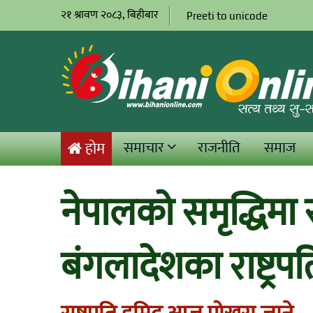
२१ श्रावण २०८३, बिहीबार
Preeti to unicode
समाचार
राजनीति
समाज
होम
नेपालको समृद्धिमा 
बंगलादेशका राष्ट्रप