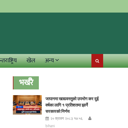
्तराष्ट्रिय
खेल
अन्य
भर्खरै
जापानमा खाद्यवस्तुको उपभोग कर दुई
वर्षका लागि १ प्रतिशतमा झार्ने
सरकारको निर्णय
२० श्रावण २०८३ १७:५६
bihani