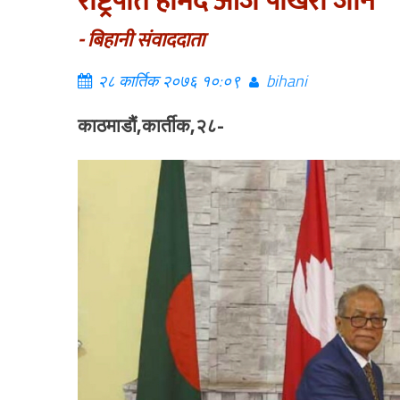
राष्ट्रपति हमिद आज पोखरा जाने
- बिहानी संवाददाता
२८ कार्तिक २०७६ १०:०९
bihani
काठमाडौं,कार्तीक,२८-