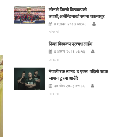
स्पेनले जित्यो विश्वकपको
उपाधी,अर्जेन्टिनाको सपना चकनाचुर
४ श्रावण २०८३ ०४:०८
bihani
फिफा विश्वकप प्रत्यक्ष लाईभ
४ असार २०८३ ०३:१३
bihani
नेपाली रक ब्यान्ड ‘द एक्स’ पहिलो पटक
जापान टुरमा आउँदै
३० जेष्ठ २०८३ ०७:३६
bihani