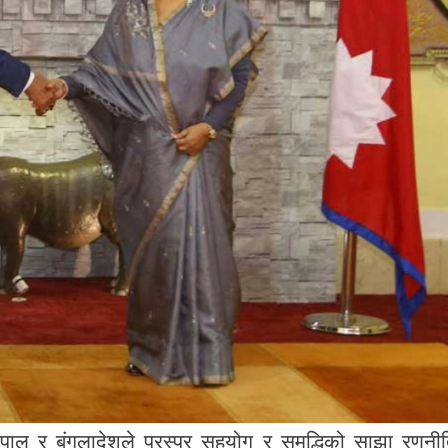
 नेपाल र बंगलादेशले परस्पर सहयोग र समृद्धिको साझा रणनी