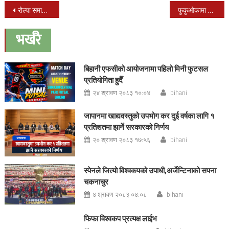
Post
रोल्पा समाज जापानको अध्यक्षमा गुरुप्रसाद राना मगर दोस्रो कार्यकालका लागि निर्वाचित
फुकुओकामा आज देखि दुई दिने १३ औँ नेपाल फेस्टिवल सुरु
navigation
भर्खरै
बिहानी एफसीको आयोजनामा पहिलो मिनी फुटसल
प्रतियोगिता हुदैँ
२४ श्रावण २०८३ १०:०४
bihani
जापानमा खाद्यवस्तुको उपभोग कर दुई वर्षका लागि १
प्रतिशतमा झार्ने सरकारको निर्णय
२० श्रावण २०८३ १७:५६
bihani
स्पेनले जित्यो विश्वकपको उपाधी,अर्जेन्टिनाको सपना
चकनाचुर
४ श्रावण २०८३ ०४:०८
bihani
फिफा विश्वकप प्रत्यक्ष लाईभ