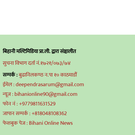
बिहानी मल्टिमिडिया प्रा.ली. द्वारा संञ्चालीत
सुचना विभाग दर्ता नं.१७२१/०७३/७४
सम्पर्क :
बुढानिलकण्ठ न.पा १० काठमाडौं
ईमेल : deependrasarum@gmail.com
न्यूज : bihanionline90@gmail.com
फोन नं : +9779811631529
जापान सम्पर्क : +818048108362
फेशबुक पेज : Bihani Online News