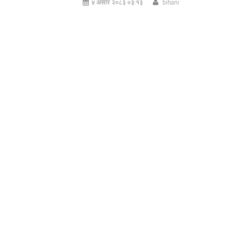
४ असार २०८३ ०३:१३
bihani