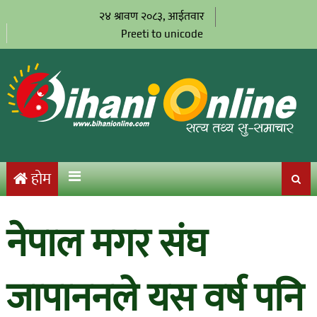
२४ श्रावण २०८३, आईतवार
Preeti to unicode
होम
नेपाल मगर संघ
जापाननले यस वर्ष पनि