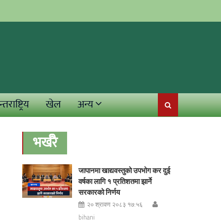
्तराष्ट्रिय
खेल
अन्य
भर्खरै
जापानमा खाद्यवस्तुको उपभोग कर दुई
वर्षका लागि १ प्रतिशतमा झार्ने
सरकारको निर्णय
२० श्रावण २०८३ १७:५६
bihani