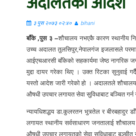
अदालतको आदेश
३ पुस २०७३ ०२:४०
bihani
बाँके ,पुस ३ –
शौचालय नभएकै कारण स्थानीय निका
उच्च अदालत तुलसिपुर,नेपालगंज इजलासले परम
आईएचआरसी बाँकेको सहकार्यमा जेष्ठ नागरिक ज
मुद्दा दायर गरेका थिए । उक्त रिटका सुनुवाई ग
यस्तो आदेश जारी गरेको हो । अदालतले शौचालय 
औषधी उपचार लगायत सेवा सुविधाबाट बञ्चित गर्न न
न्यायधिशद्धय डा.कुलरतन भुत्र्तेल र बीरबहादु
लगायत स्थानीय सर्वसाधारण जनतालाई शौचालय 
औषधी उपचार लगायतको सेवा सुविधाबाट बञ्चीत नगर