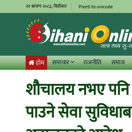
२१ श्रावण २०८३, बिहीबार
Preeti to unicode
समाचार
राजनीति
समाज
होम
शौचालय नभए पनि 
पाउने सेवा सुविधाबा