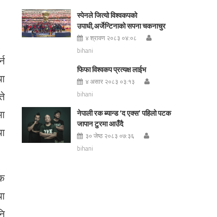
स्पेनले जित्यो विश्वकपको
उपाधी,अर्जेन्टिनाको सपना चकनाचुर
४ श्रावण २०८३ ०४:०८
bihani
्न
फिफा विश्वकप प्रत्यक्ष लाईभ
था
४ असार २०८३ ०३:१३
ते
bihani
मा
नेपाली रक ब्यान्ड ‘द एक्स’ पहिलो पटक
जापान टुरमा आउँदै
था
३० जेष्ठ २०८३ ०७:३६
bihani
दक
था
नि