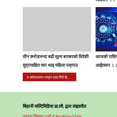
तीन करोडभन्दा बढी मूल्य बराबरको विदेशी
आजको राशि
मुद्रासहित चार थाइ महिला पक्राउ
आईतवार ।
Post
सर्वसाधारण भन्छ्न दादा गिरी सैलीमा बन्द गर्दै हिड्ने शैली ठिक भएन
navigation
बिहानी मल्टिमिडिया प्रा.ली. द्वारा संञ्चालीत
सुचना विभाग दर्ता नं.१७२१/०७३/७४