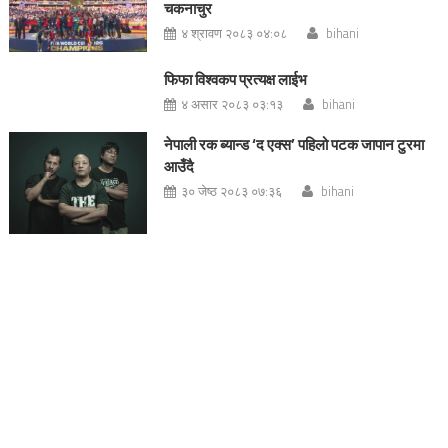
चकनाचुर
४ श्रावण २०८३ ०४:०८
bihani
फिफा विश्वकप प्रत्यक्ष लाईभ
४ असार २०८३ ०३:१३
bihani
नेपाली रक ब्यान्ड ‘द एक्स’ पहिलो पटक जापान टुरमा
आउँदै
३० जेष्ठ २०८३ ०७:३६
bihani