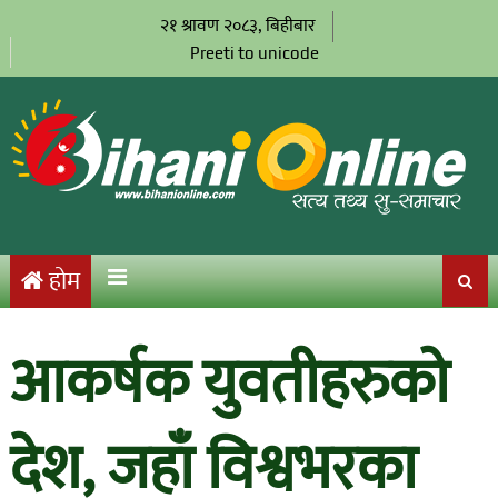
२१ श्रावण २०८३, बिहीबार
Preeti to unicode
होम
आकर्षक युवतीहरुको
देश, जहाँ विश्वभरका