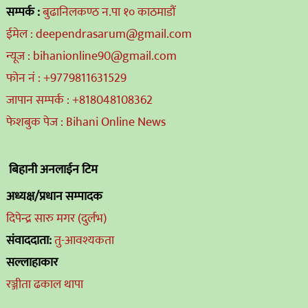
सम्पर्क :
बुढानिलकण्ठ न.पा १० काठमाडौं
ईमेल : deependrasarum@gmail.com
न्यूज : bihanionline90@gmail.com
फोन नं : +9779811631529
जापान सम्पर्क : +818048108362
फेशबुक पेज : Bihani Online News
बिहानी अनलाईन टिम
अध्यक्ष/प्रधान सम्पादक
दिपेन्द्र सारु मगर (दुर्लभ)
संवाददाता:
तु-आवश्यकता
सल्लाहाकार
रञ्जीता ढकाल थापा