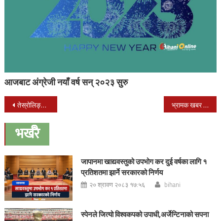
आजबाट अंग्रेजी नयाँ वर्ष सन् २०२३ सुरु
Post
तेस्रोलिङ्गीरसमलिङ्गीहरुका विषयमा चलचित्र निर्माण हुने
भ्रामक खबर रोक्न फेसबुकले फर्दैछ ट्रेन्डिङ लिस्ट
navigation
भर्खरै
जापानमा खाद्यवस्तुको उपभोग कर दुई वर्षका लागि १
प्रतिशतमा झार्ने सरकारको निर्णय
२० श्रावण २०८३ १७:५६
bihani
स्पेनले जित्यो विश्वकपको उपाधी,अर्जेन्टिनाको सपना