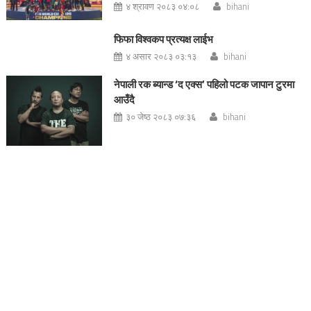
४ श्रावण २०८३ ०४:०८
bihani
फिफा विश्वकप प्रत्यक्ष लाईभ
४ असार २०८३ ०३:१३
bihani
नेपाली रक ब्यान्ड ‘द एक्स’ पहिलो पटक जापान टुरमा
आउँदै
३० जेष्ठ २०८३ ०७:३६
bihani