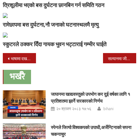
त्रिशूलीमा भएको बस दुर्घटना छानबिन गर्न समिति गठन
रामेछापमा बस दुर्घटना,नौ जनाको घटनास्थलमै मृत्यु
स्कुटरले ठक्कर दिँदा गायक भुवन भट्टाराई गम्भीर घाईते
Post
भाषामा दखल नहुदा हिसिलाले माफी मागिन्
सल्यानमा जीप दुर्घटना हुँदा नौ जना घाइते
navigation
भर्खरै
जापानमा खाद्यवस्तुको उपभोग कर दुई वर्षका लागि १
प्रतिशतमा झार्ने सरकारको निर्णय
२० श्रावण २०८३ १७:५६
bihani
स्पेनले जित्यो विश्वकपको उपाधी,अर्जेन्टिनाको सपना
चकनाचुर