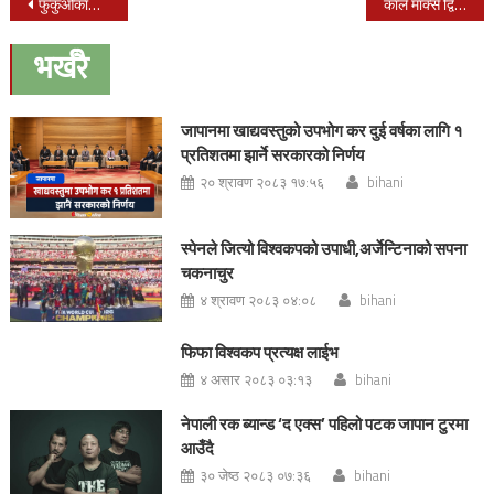
Post
फुकुओकामा भोली हुने भनीएको फुटसल प्रतीयोगीता स्थगीत
कार्ल मार्क्स द्विशतवार्षिकी प्रशिक्षण बाँकेको नेपालगन्जमा शुरु
navigation
भर्खरै
जापानमा खाद्यवस्तुको उपभोग कर दुई वर्षका लागि १
प्रतिशतमा झार्ने सरकारको निर्णय
२० श्रावण २०८३ १७:५६
bihani
स्पेनले जित्यो विश्वकपको उपाधी,अर्जेन्टिनाको सपना
चकनाचुर
४ श्रावण २०८३ ०४:०८
bihani
फिफा विश्वकप प्रत्यक्ष लाईभ
४ असार २०८३ ०३:१३
bihani
नेपाली रक ब्यान्ड ‘द एक्स’ पहिलो पटक जापान टुरमा
आउँदै
३० जेष्ठ २०८३ ०७:३६
bihani