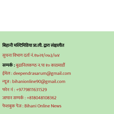
बिहानी मल्टिमिडिया प्रा.ली. द्वारा संञ्चालीत
सुचना विभाग दर्ता नं.१७२१/०७३/७४
सम्पर्क :
बुढानिलकण्ठ न.पा १० काठमाडौं
ईमेल : deependrasarum@gmail.com
न्यूज : bihanionline90@gmail.com
फोन नं : +9779811631529
जापान सम्पर्क : +818048108362
फेशबुक पेज : Bihani Online News