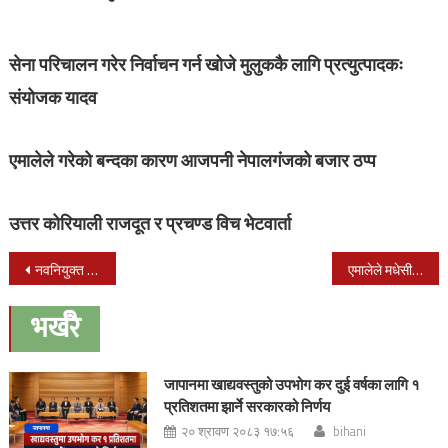
सेना परिचालन गरेर निर्वाचन गर्न खोजे मुलुककै लागि प्रत्युत्पादकः
संयोजक यादव
एमालेले गरेको बन्दका कारण आजपनी नेपालगंजको बजार ठप्प
उत्तर कोरियाली राजदूत र प्रचण्ड विच भेटवार्ता
Post
नवनियुक्त महानिरीक्षक अर्यालले बोलाएको बैठकमा सिलवाल गएनन्,चन्द भने सहभागी
एमालेले मधेसीलाई हेप्ने काम गरिरहेको छः देउवा, संविधान संशोधन पास गराएरै छाड्ने दाबी
navigation
भर्खरै
जापानमा खाद्यवस्तुको उपभोग कर दुई वर्षका लागि १
प्रतिशतमा झार्ने सरकारको निर्णय
२० श्रावण २०८३ १७:५६
bihani