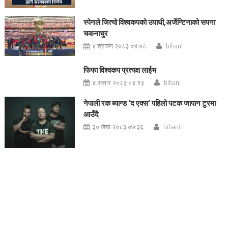
स्पेनले जित्यो विश्वकपको उपाधी,अर्जेन्टिनाको सपना
चकनाचुर
४ श्रावण २०८३ ०४:०८
bihani
फिफा विश्वकप प्रत्यक्ष लाईभ
४ असार २०८३ ०३:१३
bihani
नेपाली रक ब्यान्ड ‘द एक्स’ पहिलो पटक जापान टुरमा
आउँदै
३० जेष्ठ २०८३ ०७:३६
bihani