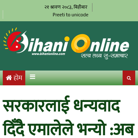
२१ श्रावण २०८३, बिहीबार
Preeti to unicode
होम
सरकारलाई धन्यवाद
दिँदै एमालेले भन्यो :अब