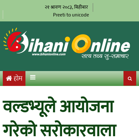
२१ श्रावण २०८३, बिहीबार
Preeti to unicode
होम
वल्डभ्यूले आयोजना
गरेको सरोकारवाला