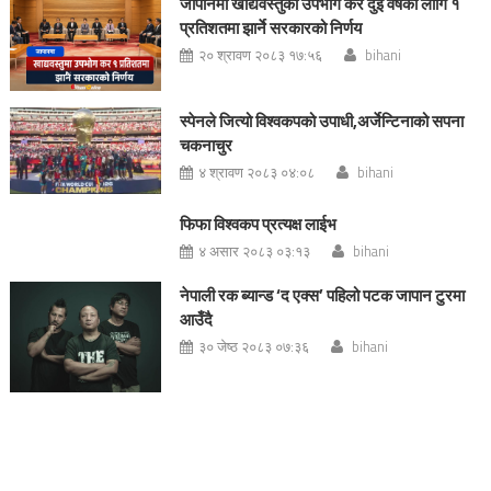
जापानमा खाद्यवस्तुको उपभोग कर दुई वर्षका लागि १
प्रतिशतमा झार्ने सरकारको निर्णय
२० श्रावण २०८३ १७:५६
bihani
स्पेनले जित्यो विश्वकपको उपाधी,अर्जेन्टिनाको सपना
चकनाचुर
४ श्रावण २०८३ ०४:०८
bihani
फिफा विश्वकप प्रत्यक्ष लाईभ
४ असार २०८३ ०३:१३
bihani
नेपाली रक ब्यान्ड ‘द एक्स’ पहिलो पटक जापान टुरमा
आउँदै
३० जेष्ठ २०८३ ०७:३६
bihani