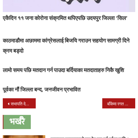
एकैदिन ११ जना कोरोना संक्रमित थपिएपछि उदयपुर जिल्ला ‘सिल’
काठमाडौमा अछाममा कांग्रेसलाई बिजयि गराउन सहयोग सामग्री दिने
क्रम बड्दो
लामो समय पछि मतदान गर्न पाउदा बर्दियाका मतदाताहरु निकै खुशि
पूर्वका नौं जिल्ला बन्द, जनजीवन प्रभावित
Post
सभापति देउवा स्पस्ट बहुमतका साथ प्रधानमन्त्री बन्ने निश्चित’
बाँकेमा रगत अभाव हुन नदिन नेपाल तरुणदलद्वारा रक्तदान
navigation
भर्खरै