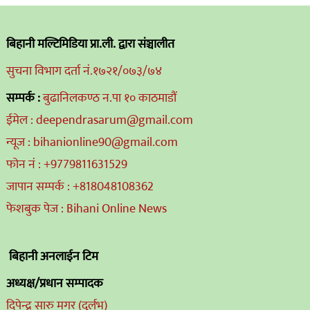
बिहानी मल्टिमिडिया प्रा.ली. द्वारा संञ्चालीत
सुचना विभाग दर्ता नं.१७२१/०७३/७४
सम्पर्क :
बुढानिलकण्ठ न.पा १० काठमाडौं
ईमेल : deependrasarum@gmail.com
न्यूज : bihanionline90@gmail.com
फोन नं : +9779811631529
जापान सम्पर्क : +818048108362
फेशबुक पेज : Bihani Online News
बिहानी अनलाईन टिम
अध्यक्ष/प्रधान सम्पादक
दिपेन्द्र सारु मगर (दुर्लभ)