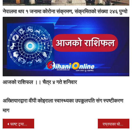
नेपालमा थप १ जनामा कोरोना संक्रमण, संक्रमितको संख्या २४६ पुग्यो
आजको राशिफल ।। चैत्र ४ गते शनिवार
अख्तियारद्वारा वीपी कोइराला स्वास्थ्यका उपकूलपति संग स्पष्टीकरण
माग
Post
फाष्ट ट्र्याकबाट पारित भयो स्थानीय तह निर्वाचन पहिलो संशोधन विधेयक, मनोनयन दर्ता सहज
राप्रपाका घोराही मेयर डा.योगीको सर्वाधिक चर्चा