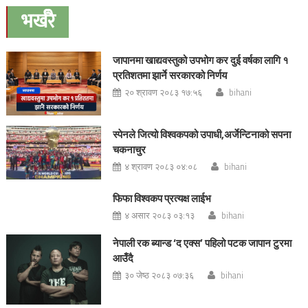
navigation
भर्खरै
जापानमा खाद्यवस्तुको उपभोग कर दुई वर्षका लागि १
प्रतिशतमा झार्ने सरकारको निर्णय
२० श्रावण २०८३ १७:५६
bihani
स्पेनले जित्यो विश्वकपको उपाधी,अर्जेन्टिनाको सपना
चकनाचुर
४ श्रावण २०८३ ०४:०८
bihani
फिफा विश्वकप प्रत्यक्ष लाईभ
४ असार २०८३ ०३:१३
bihani
नेपाली रक ब्यान्ड ‘द एक्स’ पहिलो पटक जापान टुरमा
आउँदै
३० जेष्ठ २०८३ ०७:३६
bihani