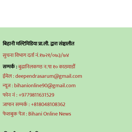
बिहानी मल्टिमिडिया प्रा.ली. द्वारा संञ्चालीत
सुचना विभाग दर्ता नं.१७२१/०७३/७४
सम्पर्क :
बुढानिलकण्ठ न.पा १० काठमाडौं
ईमेल : deependrasarum@gmail.com
न्यूज : bihanionline90@gmail.com
फोन नं : +9779811631529
जापान सम्पर्क : +818048108362
फेशबुक पेज : Bihani Online News