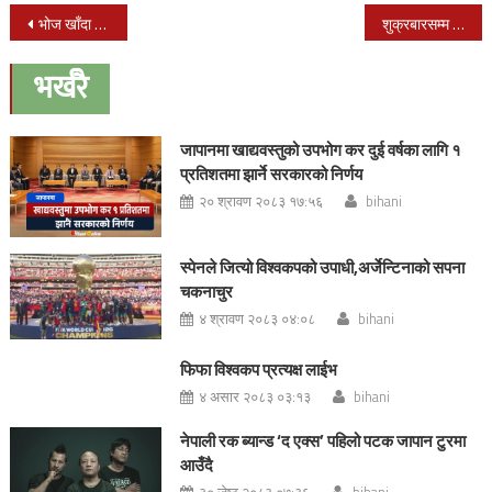
Post
भोज खाँदा एउटै गाउँका ३५ भन्दा बढी बिरामी
शुक्रबारसम्म तीन प्रदेशका उम्मेदवारको टुंगो लगाउने कांग्रेसको तयारी
navigation
भर्खरै
जापानमा खाद्यवस्तुको उपभोग कर दुई वर्षका लागि १
प्रतिशतमा झार्ने सरकारको निर्णय
२० श्रावण २०८३ १७:५६
bihani
स्पेनले जित्यो विश्वकपको उपाधी,अर्जेन्टिनाको सपना
चकनाचुर
४ श्रावण २०८३ ०४:०८
bihani
फिफा विश्वकप प्रत्यक्ष लाईभ
४ असार २०८३ ०३:१३
bihani
नेपाली रक ब्यान्ड ‘द एक्स’ पहिलो पटक जापान टुरमा
आउँदै