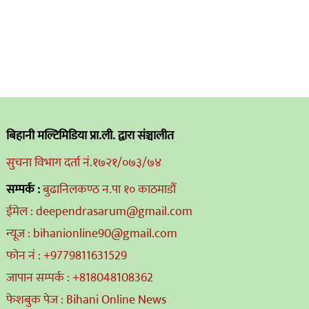
बिहानी मल्टिमिडिया प्रा.ली. द्वारा संञ्चालीत
सुचना विभाग दर्ता नं.१७२१/०७३/७४
सम्पर्क :
बुढानिलकण्ठ न.पा १० काठमाडौं
ईमेल : deependrasarum@gmail.com
न्यूज : bihanionline90@gmail.com
फोन नं : +9779811631529
जापान सम्पर्क : +818048108362
फेशबुक पेज : Bihani Online News