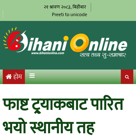
२१ श्रावण २०८३, बिहीबार
Preeti to unicode
होम
फाष्ट ट्र्याकबाट पारित
भयो स्थानीय तह