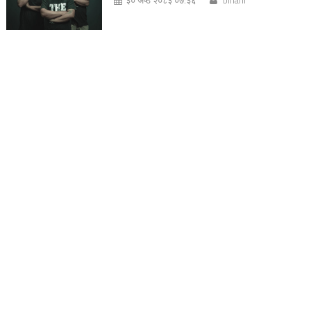
३० जेष्ठ २०८३ ०७:३६
bihani