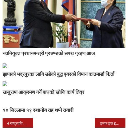
नवनियुक्त प्रधानमन्त्री प्रचण्डको सपथ ग्रहण आज
झापाको भद्रपुरका लागि उडेको बुद्ध एयरको विमान काठमाडौं फिर्ता
खजुरामा आक्रमण गर्ने बाघको खोजि कार्य तिव्र
१० जिल्लामा १९ स्थानीय तह थप्ने तयारी
Post
राष्ट्रपति भण्डारीलाई सीको सन्देश : म तपाईंसँग मिलेर काम गर्न इच्छुक छु
‘इनफ इज इनफ’का युवा प्रहरीको नियन्त्रणमा