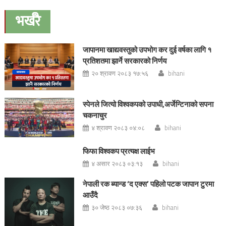
navigation
भर्खरै
जापानमा खाद्यवस्तुको उपभोग कर दुई वर्षका लागि १
प्रतिशतमा झार्ने सरकारको निर्णय
२० श्रावण २०८३ १७:५६
bihani
स्पेनले जित्यो विश्वकपको उपाधी,अर्जेन्टिनाको सपना
चकनाचुर
४ श्रावण २०८३ ०४:०८
bihani
फिफा विश्वकप प्रत्यक्ष लाईभ
४ असार २०८३ ०३:१३
bihani
नेपाली रक ब्यान्ड ‘द एक्स’ पहिलो पटक जापान टुरमा
आउँदै
३० जेष्ठ २०८३ ०७:३६
bihani