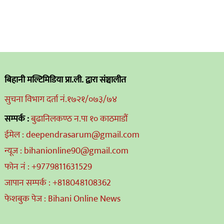
बिहानी मल्टिमिडिया प्रा.ली. द्वारा संञ्चालीत
सुचना विभाग दर्ता नं.१७२१/०७३/७४
सम्पर्क :
बुढानिलकण्ठ न.पा १० काठमाडौं
ईमेल : deependrasarum@gmail.com
न्यूज : bihanionline90@gmail.com
फोन नं : +9779811631529
जापान सम्पर्क : +818048108362
फेशबुक पेज : Bihani Online News