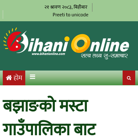
२१ श्रावण २०८३, बिहीबार
Preeti to unicode
होम
बझाङको मस्टा
गाउँपालिका बाट