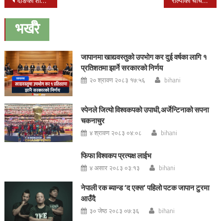
Post
दाङको शान्तिनगर गाउँपालिका- १ मा माअोवादी केन्द्रको प्यानल विजयी
रोल्पाको चर्चित थवाङ-५ मा माओवादी केन्द्र विजयी
navigation
भर्खरै
जापानमा खाद्यवस्तुको उपभोग कर दुई वर्षका लागि १
प्रतिशतमा झार्ने सरकारको निर्णय
२० श्रावण २०८३ १७:५६
bihani
स्पेनले जित्यो विश्वकपको उपाधी,अर्जेन्टिनाको सपना
चकनाचुर
४ श्रावण २०८३ ०४:०८
bihani
फिफा विश्वकप प्रत्यक्ष लाईभ
४ असार २०८३ ०३:१३
bihani
नेपाली रक ब्यान्ड ‘द एक्स’ पहिलो पटक जापान टुरमा
आउँदै
३० जेष्ठ २०८३ ०७:३६
bihani