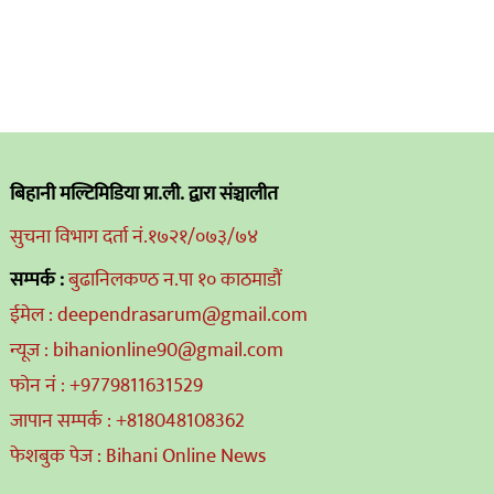
बिहानी मल्टिमिडिया प्रा.ली. द्वारा संञ्चालीत
सुचना विभाग दर्ता नं.१७२१/०७३/७४
सम्पर्क :
बुढानिलकण्ठ न.पा १० काठमाडौं
ईमेल : deependrasarum@gmail.com
न्यूज : bihanionline90@gmail.com
फोन नं : +9779811631529
जापान सम्पर्क : +818048108362
फेशबुक पेज : Bihani Online News