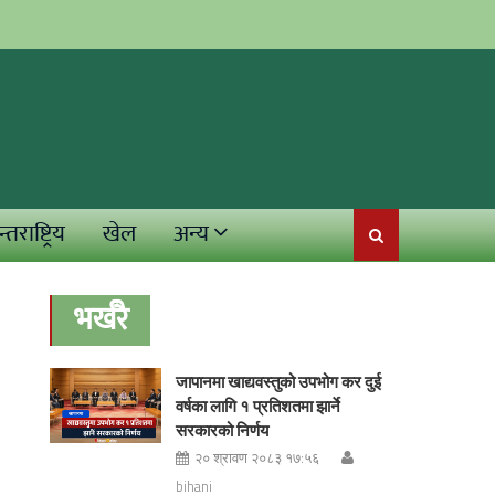
्तराष्ट्रिय
खेल
अन्य
भर्खरै
जापानमा खाद्यवस्तुको उपभोग कर दुई
वर्षका लागि १ प्रतिशतमा झार्ने
सरकारको निर्णय
२० श्रावण २०८३ १७:५६
bihani