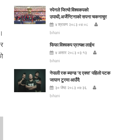
स्पेनले जित्यो विश्वकपको
उपाधी,अर्जेन्टिनाको सपना चकनाचुर
४ श्रावण २०८३ ०४:०८
छ।
bihani
 र
फिफा विश्वकप प्रत्यक्ष लाईभ
४ असार २०८३ ०३:१३
को
bihani
नेपाली रक ब्यान्ड ‘द एक्स’ पहिलो पटक
जापान टुरमा आउँदै
३० जेष्ठ २०८३ ०७:३६
bihani