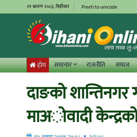
२१ श्रावण २०८३, बिहीबार
Preeti to unicode
समाचार
राजनीति
समाज
होम
दाङको शान्तिनगर ग
माअोवादी केन्द्रक
१५ असार २०७४ २०:०८
bihani