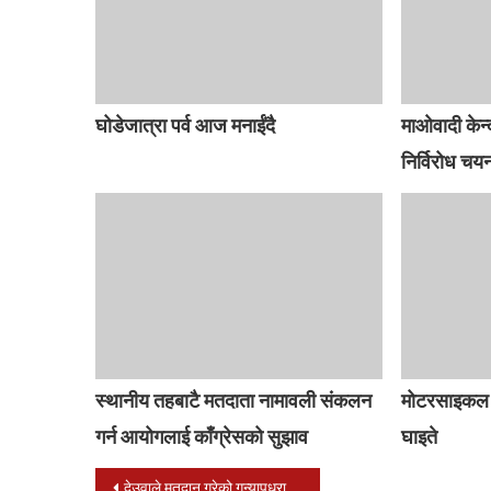
घोडेजात्रा पर्व आज मनाईंदै
माओवादी केन्द
निर्विरोध चय
स्थानीय तहबाटै मतदाता नामावली संकलन
मोटरसाइकल द
गर्न आयोगलाई काँग्रेसको सुझाव
घाइते
Post
देउवाले मतदान गरेको गन्यापधुरा गाउँपालिका- १ मा कांग्रेसको प्यानल विजयी