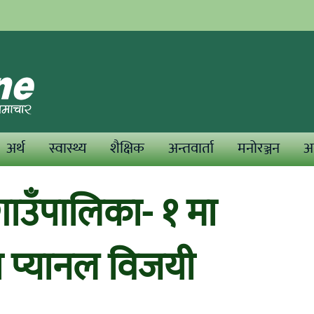
अर्थ
स्वास्थ्य
शैक्षिक
अन्तवार्ता
मनोरञ्जन
अन
ाउँपालिका- १ मा
ो प्यानल विजयी