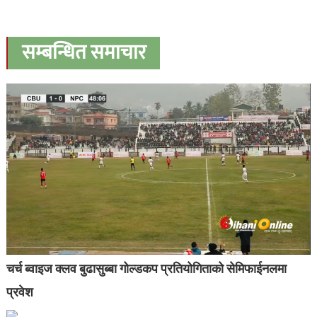
सम्बन्धित समाचार
चर्च ब्वाइज क्लव बुढासुब्बा गोल्डकप प्रतियोगिताको सेमिफाईनलमा
प्रवेश