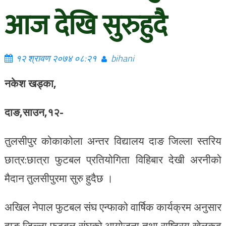
आज देखि सुरुहुदै
१२ श्रावण २०७४ ०८:२१
bihani
नकेश खड्का,
दाङ,साउन,१२-
तुलसीपुर कोकाकोला अन्तर विद्यालय दाङ जिल्ला स्तरिय
छात्र:छात्रा फुटबल प्रतियोगिता विहिबार देखी अरनीको
मैदान तुलसीपुरमा सुरु हुदैछ ।
अखिल नेपाल फुटबल संघ एन्फाको वार्षिक कार्यक्रम अनुसार
दाङ जिल्ला फुटबल संघको आयोजना तथा राष्ट्रिय खेलकुद