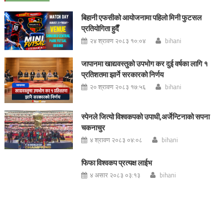
बिहानी एफसीको आयोजनामा पहिलो मिनी फुटसल
प्रतियोगिता हुदैँ
२४ श्रावण २०८३ १०:०४
bihani
जापानमा खाद्यवस्तुको उपभोग कर दुई वर्षका लागि १
प्रतिशतमा झार्ने सरकारको निर्णय
२० श्रावण २०८३ १७:५६
bihani
स्पेनले जित्यो विश्वकपको उपाधी,अर्जेन्टिनाको सपना
चकनाचुर
४ श्रावण २०८३ ०४:०८
bihani
फिफा विश्वकप प्रत्यक्ष लाईभ
४ असार २०८३ ०३:१३
bihani