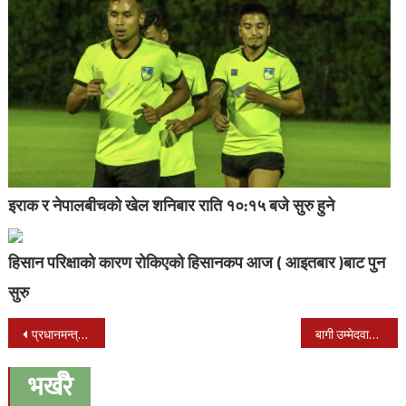
इराक र नेपालबीचको खेल शनिबार राति १०:१५ बजे सुरु हुने
हिसान परिक्षाको कारण रोकिएको हिसानकप आज ( आइतबार )बाट पुन
सुरु
Post
प्रधानमन्त्री देउवाको भारत भ्रमण तयारी
बागी उम्मेदवारलाई एमाले कोहलपुरले गर्यो कारबाहि
navigation
भर्खरै