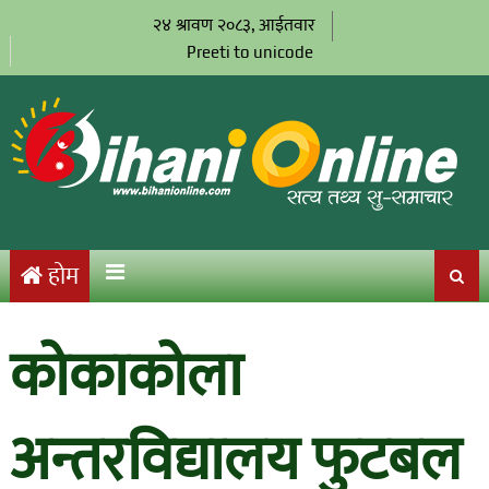
२४ श्रावण २०८३, आईतवार
Preeti to unicode
होम
कोकाकोला
अन्तरविद्यालय फुटबल