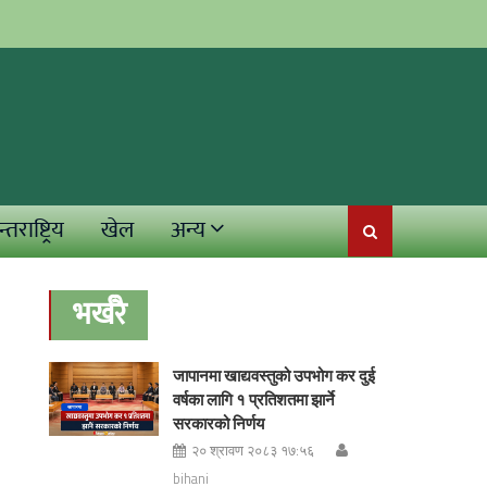
्तराष्ट्रिय
खेल
अन्य
भर्खरै
जापानमा खाद्यवस्तुको उपभोग कर दुई
वर्षका लागि १ प्रतिशतमा झार्ने
सरकारको निर्णय
२० श्रावण २०८३ १७:५६
bihani