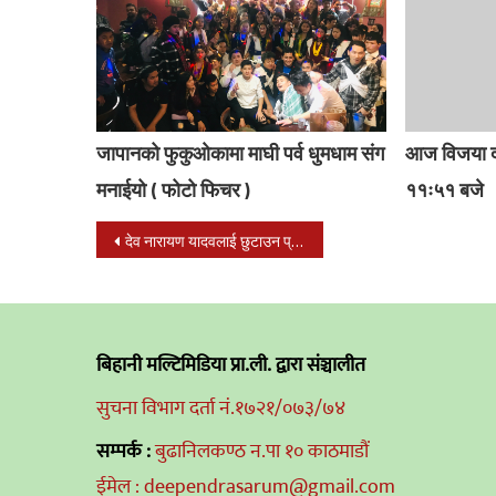
जापानको फुकुओकामा माघी पर्व धुमधाम संग
आज विजया द
मनाईयो ( फोटो फिचर )
११ः५१ बजे
Post
देव नारायण यादवलाई छुटाउन प्रचण्ड र गृहमन्त्री शर्माको पहल
navigation
बिहानी मल्टिमिडिया प्रा.ली. द्वारा संञ्चालीत
सुचना विभाग दर्ता नं.१७२१/०७३/७४
सम्पर्क :
बुढानिलकण्ठ न.पा १० काठमाडौं
ईमेल : deependrasarum@gmail.com