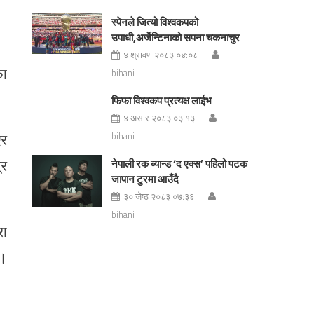
स्पेनले जित्यो विश्वकपको
उपाधी,अर्जेन्टिनाको सपना चकनाचुर
४ श्रावण २०८३ ०४:०८
का
bihani
फिफा विश्वकप प्रत्यक्ष लाईभ
४ असार २०८३ ०३:१३
एर
bihani
्र
नेपाली रक ब्यान्ड ‘द एक्स’ पहिलो पटक
जापान टुरमा आउँदै
३० जेष्ठ २०८३ ०७:३६
bihani
रा
 ।