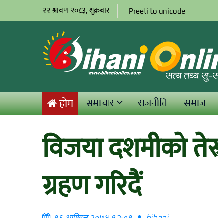
२२ श्रावण २०८३, शुक्रबार
Preeti to unicode
समाचार
राजनीति
समाज
होम
विजया दशमीको तेस
ग्रहण गरिदैं
१६ आश्विन २०७४ १२:०१
bihani