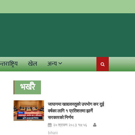
्तराष्ट्रिय
खेल
अन्य
भर्खरै
जापानमा खाद्यवस्तुको उपभोग कर दुई
वर्षका लागि १ प्रतिशतमा झार्ने
सरकारको निर्णय
२० श्रावण २०८३ १७:५६
bihani