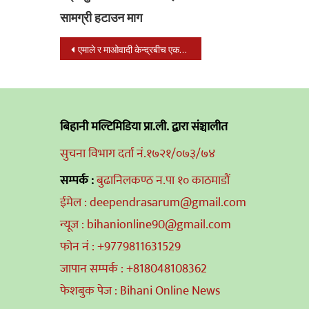
सामग्री हटाउन माग
Post
एमाले र माओवादी केन्द्रबीच एकताको अभ्यास
navigation
बिहानी मल्टिमिडिया प्रा.ली. द्वारा संञ्चालीत
सुचना विभाग दर्ता नं.१७२१/०७३/७४
सम्पर्क :
बुढानिलकण्ठ न.पा १० काठमाडौं
ईमेल : deependrasarum@gmail.com
न्यूज : bihanionline90@gmail.com
फोन नं : +9779811631529
जापान सम्पर्क : +818048108362
फेशबुक पेज : Bihani Online News