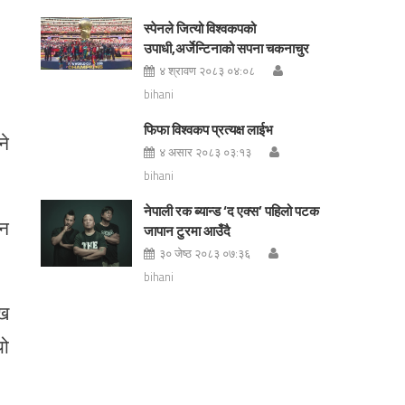
स्पेनले जित्यो विश्वकपको
उपाधी,अर्जेन्टिनाको सपना चकनाचुर
४ श्रावण २०८३ ०४:०८
bihani
फिफा विश्वकप प्रत्यक्ष लाईभ
ने
४ असार २०८३ ०३:१३
bihani
नेपाली रक ब्यान्ड ‘द एक्स’ पहिलो पटक
तन
जापान टुरमा आउँदै
३० जेष्ठ २०८३ ०७:३६
bihani
ुख
यो