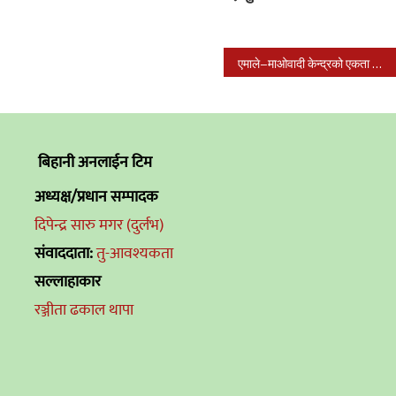
एमाले–माओवादी केन्द्रको एकता अवसरवादीहरुको मिलन : वैद्य
बिहानी अनलाईन टिम
अध्यक्ष/प्रधान सम्पादक
दिपेन्द्र सारु मगर (दुर्लभ)
संवाददाता:
तु-आवश्यकता
सल्लाहाकार
रञ्जीता ढकाल थापा