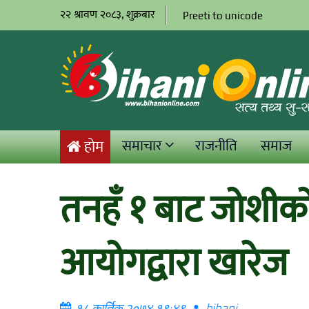
२२ श्रावण २०८३, शुक्रबार
Preeti to unicode
समाचार
राजनीति
समाज
होम
तनहँ १ बाट जोशीको 
आयोगद्वारा खारेज
१८ कार्तिक २०७४ १९:४९
bihani