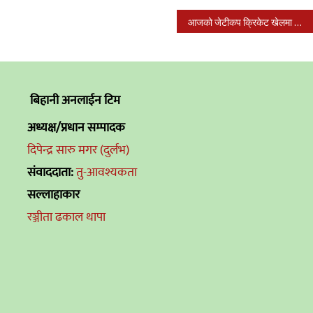
आजको जेटीकप क्रिकेट खेलमा आरएमई,आर्दश नमुना र पानसदिप विजयी
बिहानी अनलाईन टिम
अध्यक्ष/प्रधान सम्पादक
दिपेन्द्र सारु मगर (दुर्लभ)
संवाददाता:
तु-आवश्यकता
सल्लाहाकार
रञ्जीता ढकाल थापा