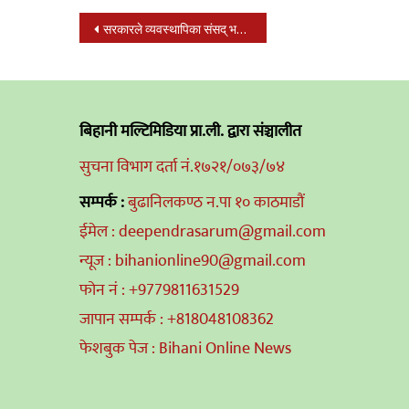
Post
सरकारले व्यवस्थापिका संसद् भवनलाई नै संघीय संसद बनाउने
navigation
बिहानी मल्टिमिडिया प्रा.ली. द्वारा संञ्चालीत
सुचना विभाग दर्ता नं.१७२१/०७३/७४
सम्पर्क :
बुढानिलकण्ठ न.पा १० काठमाडौं
ईमेल : deependrasarum@gmail.com
न्यूज : bihanionline90@gmail.com
फोन नं : +9779811631529
जापान सम्पर्क : +818048108362
फेशबुक पेज : Bihani Online News