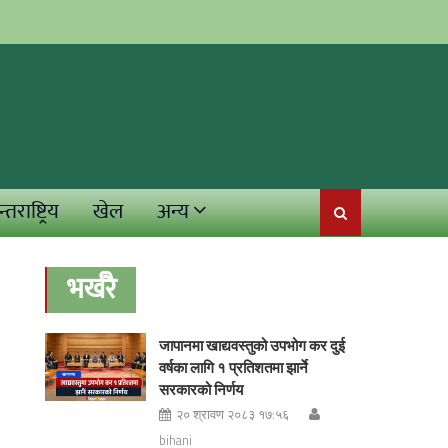
्तराष्ट्रिय
खेल
अन्य
भर्खरै
जापानमा खाद्यवस्तुको उपभोग कर दुई
वर्षका लागि १ प्रतिशतमा झार्ने
सरकारको निर्णय
२० श्रावण २०८३ १७:५६
bihani