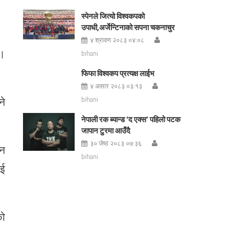
स्पेनले जित्यो विश्वकपको
उपाधी,अर्जेन्टिनाको सपना चकनाचुर
४ श्रावण २०८३ ०४:०८
छ।
bihani
फिफा विश्वकप प्रत्यक्ष लाईभ
४ असार २०८३ ०३:१३
ने
bihani
नेपाली रक ब्यान्ड ‘द एक्स’ पहिलो पटक
जापान टुरमा आउँदै
३० जेष्ठ २०८३ ०७:३६
तन
bihani
ाई
को