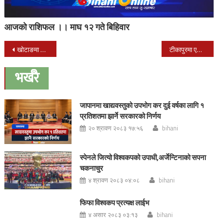
आजको राशिफल ।। माघ १२ गते बिहिवार
Post
खोटाङमा अलैंची उत्पादनमा बृद्धि ,भाउ नपाउँदा कृषक चिन्तित
टीकापुरमा एक जना व्यत्ती मृत फेला
navigation
भर्खरै
जापानमा खाद्यवस्तुको उपभोग कर दुई वर्षका लागि १
प्रतिशतमा झार्ने सरकारको निर्णय
२० श्रावण २०८३ १७:५६
bihani
स्पेनले जित्यो विश्वकपको उपाधी,अर्जेन्टिनाको सपना
चकनाचुर
४ श्रावण २०८३ ०४:०८
bihani
फिफा विश्वकप प्रत्यक्ष लाईभ
४ असार २०८३ ०३:१३
bihani