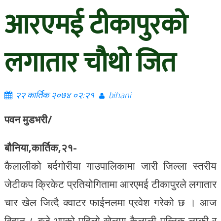
आरएमई टीकापुरको
लगातार चौथो जित
२२ कार्तिक २०७४ ०२:२१
bihani
पवन मुडभरी/
बौनिया,कार्तिक,२१-
कैलालीको बर्दगोरीया गाउपालिकामा जारी जिल्ला स्तरीय
जेटीकप क्रिकेट प्रतियोगितामा आरएमई टीकापुरले लगातार
चार खेल जित्दै क्वाटर फाईनलमा प्रवेश गरेको छ । आज
विहान ८ बजे भएको पहिलो खेलमा कैलाली पब्लिक लम्की र