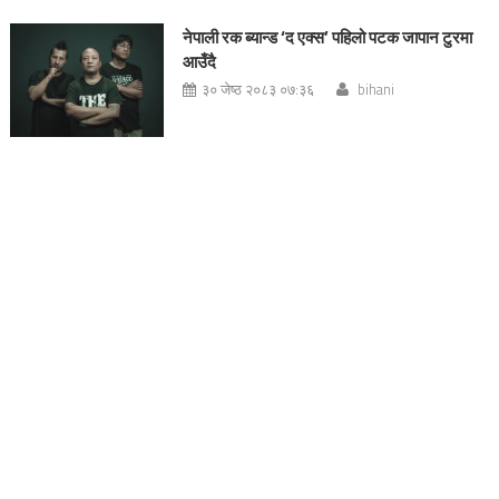
नेपाली रक ब्यान्ड ‘द एक्स’ पहिलो पटक जापान टुरमा
आउँदै
३० जेष्ठ २०८३ ०७:३६
bihani