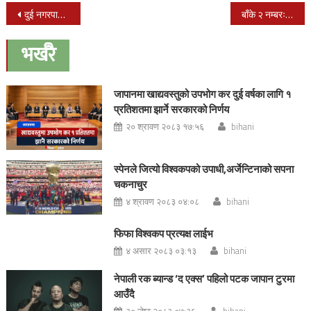
Post
दुई नगरपालिकाको मत पेटिका सदरमुकाम दित्तेल पुग्यो
बाँके २ नम्बरः आजाद र हमाललाई मुस्लिम समुदायको हौसला
navigation
भर्खरै
जापानमा खाद्यवस्तुको उपभोग कर दुई वर्षका लागि १
प्रतिशतमा झार्ने सरकारको निर्णय
२० श्रावण २०८३ १७:५६
bihani
स्पेनले जित्यो विश्वकपको उपाधी,अर्जेन्टिनाको सपना
चकनाचुर
४ श्रावण २०८३ ०४:०८
bihani
फिफा विश्वकप प्रत्यक्ष लाईभ
४ असार २०८३ ०३:१३
bihani
नेपाली रक ब्यान्ड ‘द एक्स’ पहिलो पटक जापान टुरमा
आउँदै