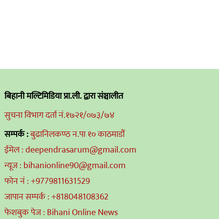
बिहानी मल्टिमिडिया प्रा.ली. द्वारा संञ्चालीत
सुचना विभाग दर्ता नं.१७२१/०७३/७४
सम्पर्क :
बुढानिलकण्ठ न.पा १० काठमाडौं
ईमेल : deependrasarum@gmail.com
न्यूज : bihanionline90@gmail.com
फोन नं : +9779811631529
जापान सम्पर्क : +818048108362
फेशबुक पेज : Bihani Online News