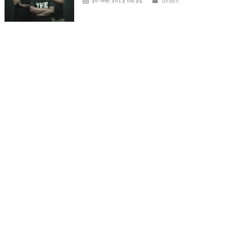
३० जेष्ठ २०८३ ०७:३६
bihani