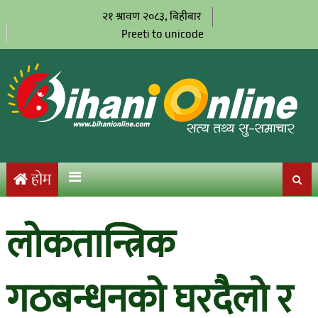
२१ श्रावण २०८३, बिहीबार
Preeti to unicode
होम
लोकतान्त्रिक
गठबन्धनको घरदैलो र