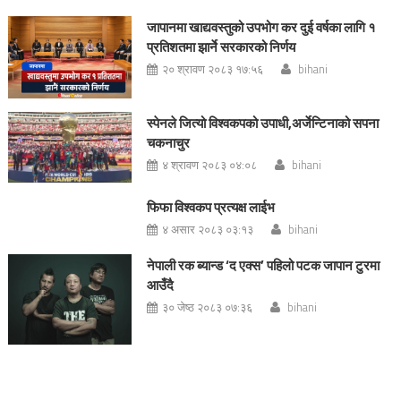
जापानमा खाद्यवस्तुको उपभोग कर दुई वर्षका लागि १
प्रतिशतमा झार्ने सरकारको निर्णय
२० श्रावण २०८३ १७:५६
bihani
स्पेनले जित्यो विश्वकपको उपाधी,अर्जेन्टिनाको सपना
चकनाचुर
४ श्रावण २०८३ ०४:०८
bihani
फिफा विश्वकप प्रत्यक्ष लाईभ
४ असार २०८३ ०३:१३
bihani
नेपाली रक ब्यान्ड ‘द एक्स’ पहिलो पटक जापान टुरमा
आउँदै
३० जेष्ठ २०८३ ०७:३६
bihani