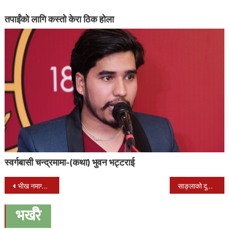
तपाईंको लागि कस्तो केरा ठिक होला
स्वर्गबासी चन्द्रमामा-(कथा) भुवन भट्टराई
Post
भीख नमाग्नुहोला, फास्ट ट्रयाक आफैँ बनाउनु पर्छ : प्रचण्डलाई बाबुरामको सुझाव
साङ्लाको दूध गाईको दूधभन्दा पोषिलो हुने वैज्ञानिकको भनाई
navigation
भर्खरै