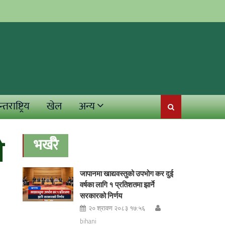
्तराष्ट्रिय
खेल
अन्य
े
भर्खरै
जापानमा खाद्यवस्तुको उपभोग कर दुई
वर्षका लागि १ प्रतिशतमा झार्ने
सरकारको निर्णय
२० श्रावण २०८३ १७:५६
bihani