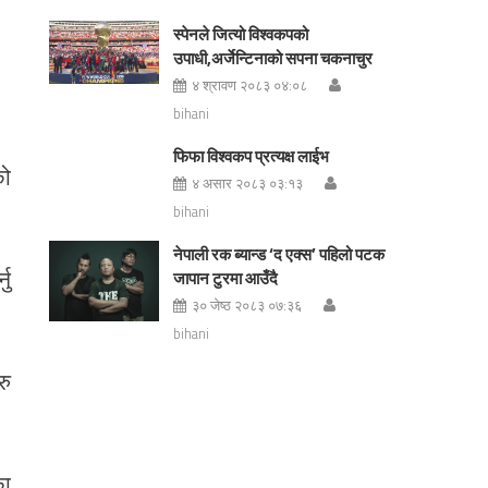
स्पेनले जित्यो विश्वकपको
उपाधी,अर्जेन्टिनाको सपना चकनाचुर
४ श्रावण २०८३ ०४:०८
bihani
फिफा विश्वकप प्रत्यक्ष लाईभ
को
४ असार २०८३ ०३:१३
bihani
नेपाली रक ब्यान्ड ‘द एक्स’ पहिलो पटक
नु
जापान टुरमा आउँदै
३० जेष्ठ २०८३ ०७:३६
bihani
रु
का