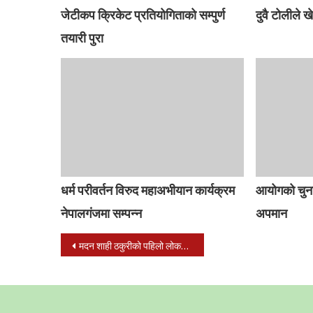
जेटीकप क्रिकेट प्रतियोगिताको सम्पुर्ण
दुवै टोलीले खे
तयारी पुरा
धर्म परीवर्तन विरुद महाअभीयान कार्यक्रम
आयोगको चुना
नेपालगंजमा सम्पन्न
अपमान
Post
मदन शाही ठकुरीको पहिलो लोकदोहोरी गित “फुल्दा फुल्दै” बजारमा
navigation