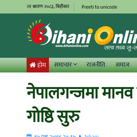
२१ श्रावण २०८३, बिहीबार
Preeti to unicode
समाचार
राजनीति
समाज
होम
नेपालगन्जमा मानव 
गोष्ठि सुरु
१५ पुस २०७४ २०:३५
bihani