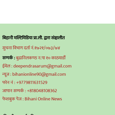
बिहानी मल्टिमिडिया प्रा.ली. द्वारा संञ्चालीत
सुचना विभाग दर्ता नं.१७२१/०७३/७४
सम्पर्क :
बुढानिलकण्ठ न.पा १० काठमाडौं
ईमेल : deependrasarum@gmail.com
न्यूज : bihanionline90@gmail.com
फोन नं : +9779811631529
जापान सम्पर्क : +818048108362
फेशबुक पेज : Bihani Online News