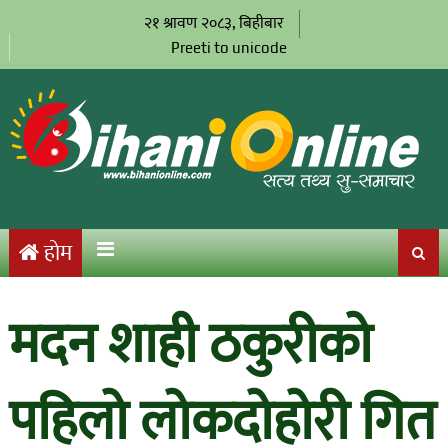
२१ श्रावण २०८३, बिहीबार
Preeti to unicode
होम
मदन शाही ठकुरीको
पहिलो लोकदोहोरी गित