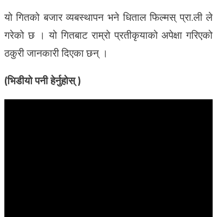
यो गितको बजार व्यबस्थापन भने धिताल फिल्मस् प्रा.ली ले
गरेको छ । यो गितबाट राम्रो प्रतीकृयाको अपेक्षा गरिएको
ठकुरी जानकारी दिएका छन् ।
(भिडीयो पनी हेर्नुहोस् )