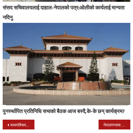
संसद सचिवालयलाई दाहाल-नेपालको पत्र:ओलीको कार्यलाई मान्यता
नदिनु
पुनर्स्थापित प्रतिनिधि सभाको बैठक आज बस्दै,के-के छन् कार्यक्रम?
Post
मध्यपश्चिम क्रिकेट क्लबले माघको पहिलो सातादेखी जिल्ला स्तरीय क्रिकेट प्रतियोगिता गर्ने
नेपालगन्जमा मानव बेचबिखन सम्बन्धी २ दिने गोष्ठि सुरु