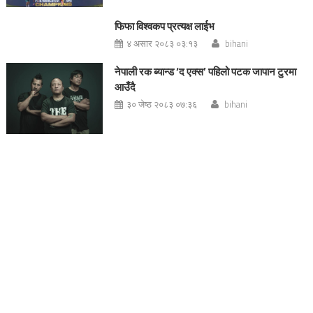
फिफा विश्वकप प्रत्यक्ष लाईभ
४ असार २०८३ ०३:१३
bihani
नेपाली रक ब्यान्ड ‘द एक्स’ पहिलो पटक जापान टुरमा
आउँदै
३० जेष्ठ २०८३ ०७:३६
bihani