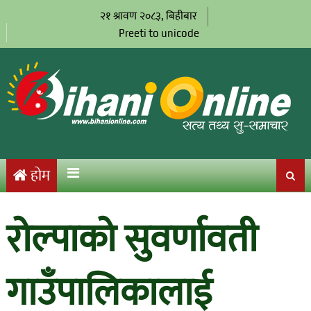
२१ श्रावण २०८३, बिहीबार
Preeti to unicode
होम
रोल्पाको सुवर्णावती
गाउँपालिकालाई