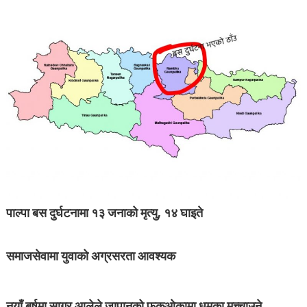
पाल्पा बस दुर्घटनामा १३ जनाको मृत्यु, १४ घाइते
समाजसेवामा युवाको अग्रसरता आवश्यक
नयाँ बर्षमा सागर आलेले जापानको फुकुओकामा धमका मच्चाउने