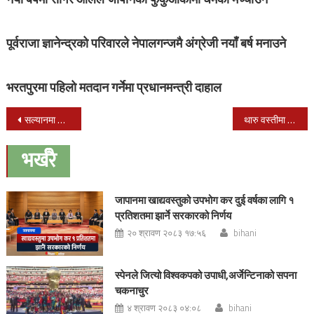
पूर्वराजा ज्ञानेन्द्रको परिवारले नेपालगन्जमै अंग्रेजी नयाँ बर्ष मनाउने
भरतपुरमा पहिलो मतदान गर्नेमा प्रधानमन्त्री दाहाल
Post
सल्यानमा ३३ करोडको सुन्तला उत्पादन
थारु वस्तीमा माघीको रौनक सुरु
navigation
भर्खरै
जापानमा खाद्यवस्तुको उपभोग कर दुई वर्षका लागि १
प्रतिशतमा झार्ने सरकारको निर्णय
२० श्रावण २०८३ १७:५६
bihani
स्पेनले जित्यो विश्वकपको उपाधी,अर्जेन्टिनाको सपना
चकनाचुर
४ श्रावण २०८३ ०४:०८
bihani