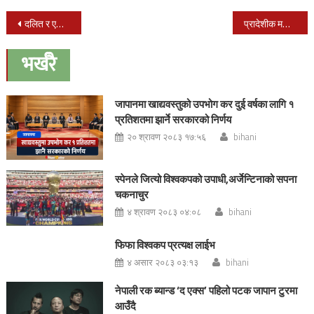
Post
दलित र एकल महिलालाई ५५ वर्षमै भत्ता
प्रादेशीक महोत्सवको आज चौंथो दिन
navigation
भर्खरै
जापानमा खाद्यवस्तुको उपभोग कर दुई वर्षका लागि १
प्रतिशतमा झार्ने सरकारको निर्णय
२० श्रावण २०८३ १७:५६
bihani
स्पेनले जित्यो विश्वकपको उपाधी,अर्जेन्टिनाको सपना
चकनाचुर
४ श्रावण २०८३ ०४:०८
bihani
फिफा विश्वकप प्रत्यक्ष लाईभ
४ असार २०८३ ०३:१३
bihani
नेपाली रक ब्यान्ड ‘द एक्स’ पहिलो पटक जापान टुरमा
आउँदै