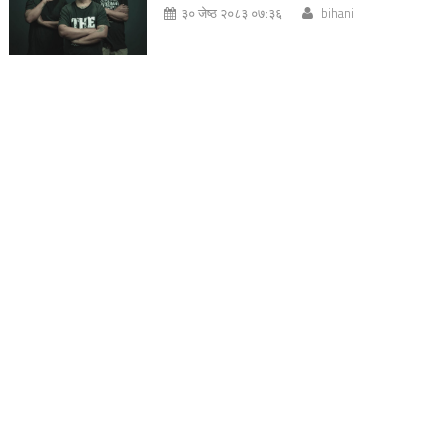
३० जेष्ठ २०८३ ०७:३६
bihani