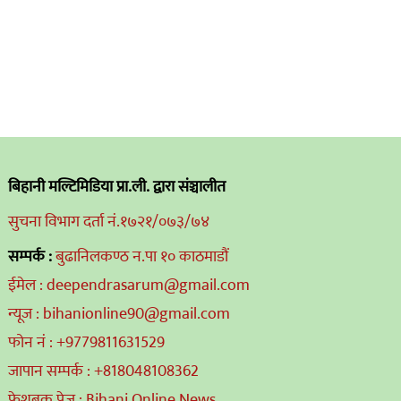
बिहानी मल्टिमिडिया प्रा.ली. द्वारा संञ्चालीत
सुचना विभाग दर्ता नं.१७२१/०७३/७४
सम्पर्क :
बुढानिलकण्ठ न.पा १० काठमाडौं
ईमेल : deependrasarum@gmail.com
न्यूज : bihanionline90@gmail.com
फोन नं : +9779811631529
जापान सम्पर्क : +818048108362
फेशबुक पेज : Bihani Online News