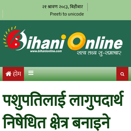
२१ श्रावण २०८३, बिहीबार
Preeti to unicode
होम
पशुपतिलाई लागुपदार्थ
निषेधित क्षेत्र बनाइने