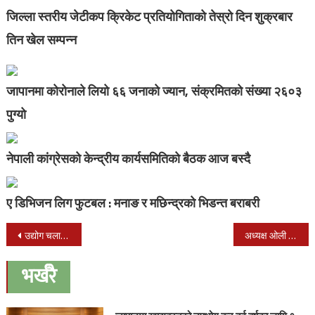
जिल्ला स्तरीय जेटीकप क्रिकेट प्रतियोगिताको तेस्रो दिन शुक्रबार
तिन खेल सम्पन्न
जापानमा कोरोनाले लियो ६६ जनाको ज्यान, संक्रमितको संख्या २६०३
पुग्यो
नेपाली कांग्रेसको केन्द्रीय कार्यसमितिको बैठक आज बस्दै
ए डिभिजन लिग फुटबल : मनाङ र मछिन्द्रको भिडन्त बराबरी
Post
उद्योग चलाउन सेनालाई डेढ अर्ब
अध्यक्ष ओली र दाहालबीच भेटवार्ता
navigation
भर्खरै