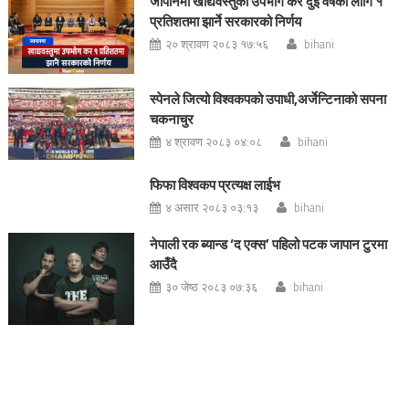
जापानमा खाद्यवस्तुको उपभोग कर दुई वर्षका लागि १
प्रतिशतमा झार्ने सरकारको निर्णय
२० श्रावण २०८३ १७:५६
bihani
स्पेनले जित्यो विश्वकपको उपाधी,अर्जेन्टिनाको सपना
चकनाचुर
४ श्रावण २०८३ ०४:०८
bihani
फिफा विश्वकप प्रत्यक्ष लाईभ
४ असार २०८३ ०३:१३
bihani
नेपाली रक ब्यान्ड ‘द एक्स’ पहिलो पटक जापान टुरमा
आउँदै
३० जेष्ठ २०८३ ०७:३६
bihani