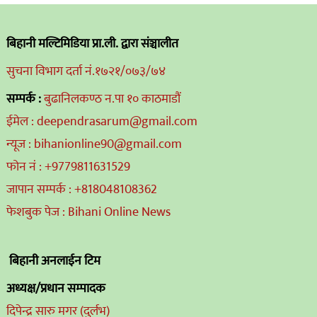
बिहानी मल्टिमिडिया प्रा.ली. द्वारा संञ्चालीत
सुचना विभाग दर्ता नं.१७२१/०७३/७४
सम्पर्क :
बुढानिलकण्ठ न.पा १० काठमाडौं
ईमेल : deependrasarum@gmail.com
न्यूज : bihanionline90@gmail.com
फोन नं : +9779811631529
जापान सम्पर्क : +818048108362
फेशबुक पेज : Bihani Online News
बिहानी अनलाईन टिम
अध्यक्ष/प्रधान सम्पादक
दिपेन्द्र सारु मगर (दुर्लभ)