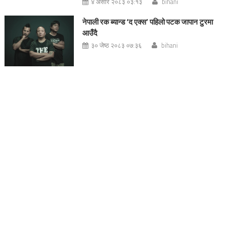
४ असार २०८३ ०३:१३
bihani
नेपाली रक ब्यान्ड ‘द एक्स’ पहिलो पटक जापान टुरमा
आउँदै
३० जेष्ठ २०८३ ०७:३६
bihani