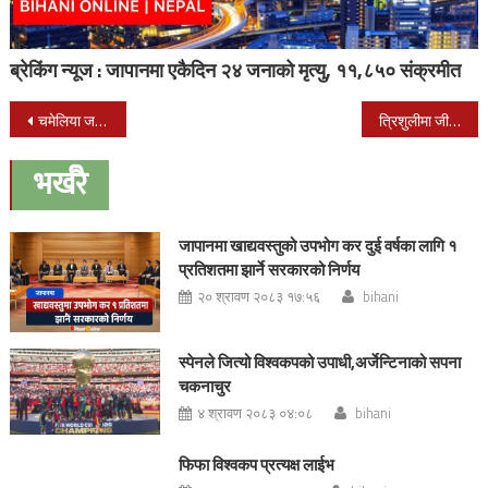
ब्रेकिंग न्यूज : जापानमा एकैदिन २४ जनाको मृत्यु, ११,८५० संक्रमीत
Post
चमेलिया जलविद्युत् आयोजनाको उद्घाटन आज
त्रिशुलीमा जीप खस्यो, सिंचाइ सचिव यादवसहित ३ बेपत्ता
navigation
भर्खरै
जापानमा खाद्यवस्तुको उपभोग कर दुई वर्षका लागि १
प्रतिशतमा झार्ने सरकारको निर्णय
२० श्रावण २०८३ १७:५६
bihani
स्पेनले जित्यो विश्वकपको उपाधी,अर्जेन्टिनाको सपना
चकनाचुर
४ श्रावण २०८३ ०४:०८
bihani
फिफा विश्वकप प्रत्यक्ष लाईभ