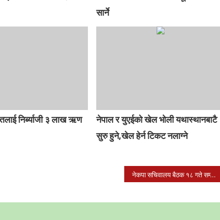
सार्ने
ितलाई निर्ब्याजी ३ लाख ऋण
नेपाल र युएईको खेल भोली यथास्थानबाटै
सुरु हुने,खेल हेर्न टिकट नलाग्ने
नेकपा सचिवालय बैठक १८ गते सम्मका लागि स्थगित