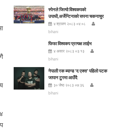
स्पेनले जित्यो विश्वकपको
उपाधी,अर्जेन्टिनाको सपना चकनाचुर
४ श्रावण २०८३ ०४:०८
मा
bihani
फिफा विश्वकप प्रत्यक्ष लाईभ
४ असार २०८३ ०३:१३
गै
bihani
नेपाली रक ब्यान्ड ‘द एक्स’ पहिलो पटक
जापान टुरमा आउँदै
िय
३० जेष्ठ २०८३ ०७:३६
bihani
५४
थप