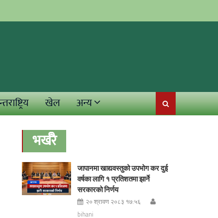
्तराष्ट्रिय
खेल
अन्य
भर्खरै
जापानमा खाद्यवस्तुको उपभोग कर दुई
वर्षका लागि १ प्रतिशतमा झार्ने
सरकारको निर्णय
२० श्रावण २०८३ १७:५६
bihani