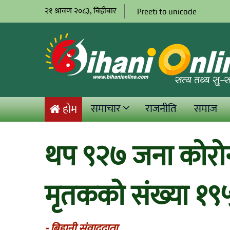
२१ श्रावण २०८३, बिहीबार
Preeti to unicode
समाचार
राजनीति
समाज
होम
थप ९२७ जना कोरोन
मृतकको संख्या १९५ 
- बिहानी संवाददाता