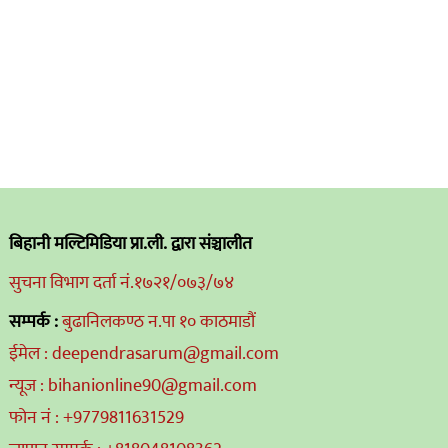
बिहानी मल्टिमिडिया प्रा.ली. द्वारा संञ्चालीत
सुचना विभाग दर्ता नं.१७२१/०७३/७४
सम्पर्क :
बुढानिलकण्ठ न.पा १० काठमाडौं
ईमेल : deependrasarum@gmail.com
न्यूज : bihanionline90@gmail.com
फोन नं : +9779811631529