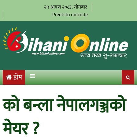
२५ श्रावण २०८३, सोमबार
Preeti to unicode
होम
को बन्ला नेपालगञ्जको
मेयर ?