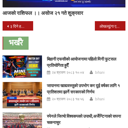
आजको राशिफल ।। असोज २१ गते शुक्रवार
Post
३ दिने हस्पिटालिटी कुक तालिम सम्पन्न
ओखलढुंगा एकता सेवा समाज मलेसियाको दोश्रो अधिबेशन क्वालालम्पुरमा सम्पन्न
navigation
भर्खरै
बिहानी एफसीको आयोजनामा पहिलो मिनी फुटसल
प्रतियोगिता हुदैँ
२४ श्रावण २०८३ १०:०४
bihani
जापानमा खाद्यवस्तुको उपभोग कर दुई वर्षका लागि १
प्रतिशतमा झार्ने सरकारको निर्णय
२० श्रावण २०८३ १७:५६
bihani
स्पेनले जित्यो विश्वकपको उपाधी,अर्जेन्टिनाको सपना
चकनाचुर