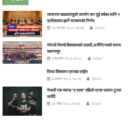
जापानमा खाद्यवस्तुको उपभोग कर दुई वर्षका लागि १
प्रतिशतमा झार्ने सरकारको निर्णय
२० श्रावण २०८३ १७:५६
bihani
स्पेनले जित्यो विश्वकपको उपाधी,अर्जेन्टिनाको सपना
चकनाचुर
४ श्रावण २०८३ ०४:०८
bihani
फिफा विश्वकप प्रत्यक्ष लाईभ
४ असार २०८३ ०३:१३
bihani
नेपाली रक ब्यान्ड ‘द एक्स’ पहिलो पटक जापान टुरमा
आउँदै
३० जेष्ठ २०८३ ०७:३६
bihani