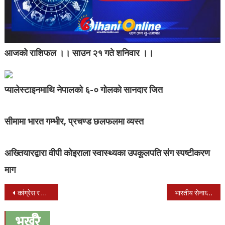
आजको राशिफल ।। साउन २१ गते शनिवार ।।
प्यालेस्टाइनमाथि नेपालको ६-० गोलको सानदार जित
सीमामा भारत गम्भीर, प्रचण्ड छलफलमा व्यस्त
अख्तियारद्वारा वीपी कोइराला स्वास्थ्यका उपकूलपति संग स्पष्टीकरण
माग
Post
कांग्रेस र माओवादीले समानुपातिकको सूची आज बुझाउँने
भारतीय सेनाध्यक्ष विपिन रावत आज नेपाल आउँदै
navigation
भर्खरै