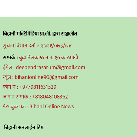
बिहानी मल्टिमिडिया प्रा.ली. द्वारा संञ्चालीत
सुचना विभाग दर्ता नं.१७२१/०७३/७४
सम्पर्क :
बुढानिलकण्ठ न.पा १० काठमाडौं
ईमेल : deependrasarum@gmail.com
न्यूज : bihanionline90@gmail.com
फोन नं : +9779811631529
जापान सम्पर्क : +818048108362
फेशबुक पेज : Bihani Online News
बिहानी अनलाईन टिम