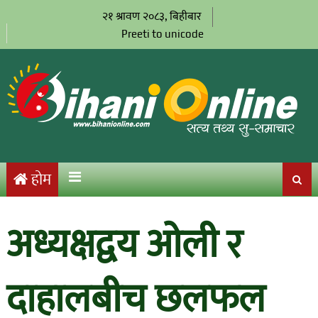
२१ श्रावण २०८३, बिहीबार
Preeti to unicode
होम
अध्यक्षद्वय ओली र
दाहालबीच छलफल