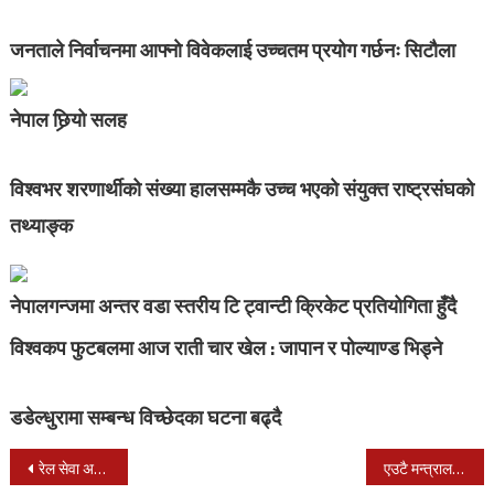
जनताले निर्वाचनमा आफ्नाे विवेकलाई उच्चतम प्रयोग गर्छनः सिटौला
नेपाल छिर्‍यो सलह
विश्वभर शरणार्थीको संख्या हालसम्मकै उच्च भएकाे संयुक्त राष्ट्रसंघको
तथ्याङ्क
नेपालगन्जमा अन्तर वडा स्तरीय टि ट्वान्टी क्रिकेट प्रतियोगिता हुँदै
विश्वकप फुटबलमा आज राती चार खेल : जापान र पोल्याण्ड भिड्ने
डडेल्धुरामा सम्बन्ध विच्छेदका घटना बढ्दै
Post
रेल सेवा अध्ययन गर्न भारतीय टोली आउँदै
एउटै मन्त्रालयमा तीन सचिवको दरबन्दी