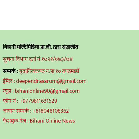
बिहानी मल्टिमिडिया प्रा.ली. द्वारा संञ्चालीत
सुचना विभाग दर्ता नं.१७२१/०७३/७४
सम्पर्क :
बुढानिलकण्ठ न.पा १० काठमाडौं
ईमेल : deependrasarum@gmail.com
न्यूज : bihanionline90@gmail.com
फोन नं : +9779811631529
जापान सम्पर्क : +818048108362
फेशबुक पेज : Bihani Online News