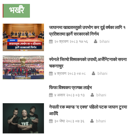
navigation
भर्खरै
जापानमा खाद्यवस्तुको उपभोग कर दुई वर्षका लागि १
प्रतिशतमा झार्ने सरकारको निर्णय
२० श्रावण २०८३ १७:५६
bihani
स्पेनले जित्यो विश्वकपको उपाधी,अर्जेन्टिनाको सपना
चकनाचुर
४ श्रावण २०८३ ०४:०८
bihani
फिफा विश्वकप प्रत्यक्ष लाईभ
४ असार २०८३ ०३:१३
bihani
नेपाली रक ब्यान्ड ‘द एक्स’ पहिलो पटक जापान टुरमा
आउँदै
३० जेष्ठ २०८३ ०७:३६
bihani