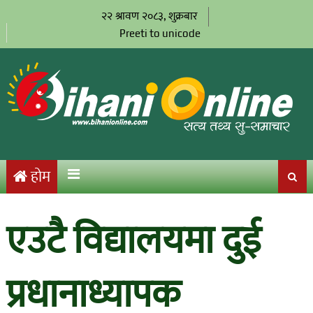
२२ श्रावण २०८३, शुक्रबार
Preeti to unicode
होम
एउटै विद्यालयमा दुई
प्रधानाध्यापक