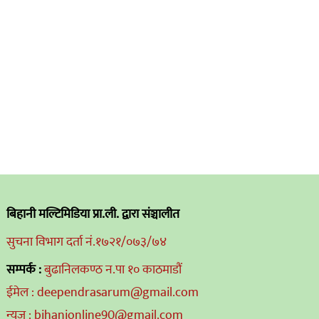
बिहानी मल्टिमिडिया प्रा.ली. द्वारा संञ्चालीत
सुचना विभाग दर्ता नं.१७२१/०७३/७४
सम्पर्क :
बुढानिलकण्ठ न.पा १० काठमाडौं
ईमेल : deependrasarum@gmail.com
न्यूज : bihanionline90@gmail.com