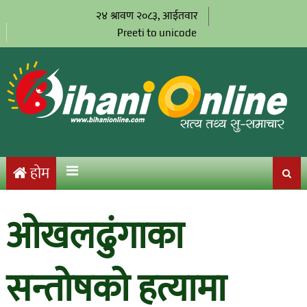
२४ श्रावण २०८३, आईतवार
Preeti to unicode
होम
ओखलढुंगाका
सन्तोषको हत्यामा