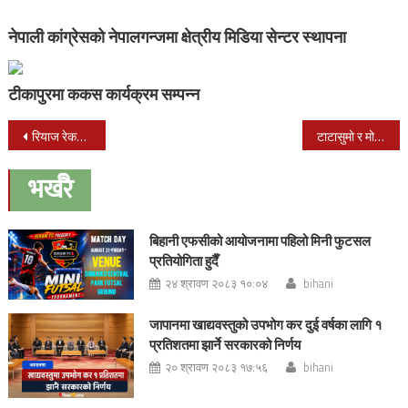
नेपाली कांग्रेसको नेपालगन्जमा क्षेत्रीय मिडिया सेन्टर स्थापना
टीकापुरमा ककस कार्यक्रम सम्पन्न
Post
रियाज रेकर्डिङ स्टुडियोले कभर गीत प्रतियोगिता गराउने
टाटासुमो र मोटरसाईकल ठोक्किदा मोटरसाईकल चालकको खुट्टा भाँचियो
navigation
भर्खरै
बिहानी एफसीको आयोजनामा पहिलो मिनी फुटसल
प्रतियोगिता हुदैँ
२४ श्रावण २०८३ १०:०४
bihani
जापानमा खाद्यवस्तुको उपभोग कर दुई वर्षका लागि १
प्रतिशतमा झार्ने सरकारको निर्णय
२० श्रावण २०८३ १७:५६
bihani