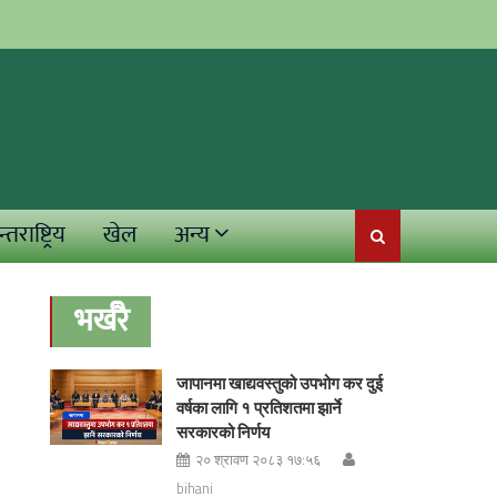
्तराष्ट्रिय
खेल
अन्य
भर्खरै
जापानमा खाद्यवस्तुको उपभोग कर दुई
वर्षका लागि १ प्रतिशतमा झार्ने
सरकारको निर्णय
२० श्रावण २०८३ १७:५६
bihani