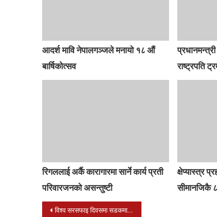
आदर्श मावि नेपालगञ्जले मनायो १८ औं
प्रधानमन्त्र
बार्षिकोत्सव
राष्ट्रपति ट्
रिगललाई अर्कै कारागारमा सार्ने कार्य प्रती
क्षेप्यास्त्र 
परिवारजनको असन्तुष्टी
सीमानजिकै 
Post
विश्व सरसफाइ दिवसमा सडकमा जताततै सरसफाइ गरियो