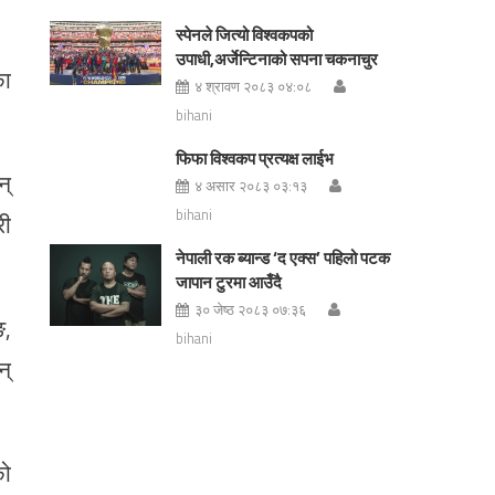
स्पेनले जित्यो विश्वकपको
उपाधी,अर्जेन्टिनाको सपना चकनाचुर
का
४ श्रावण २०८३ ०४:०८
bihani
फिफा विश्वकप प्रत्यक्ष लाईभ
न्
४ असार २०८३ ०३:१३
bihani
री
नेपाली रक ब्यान्ड ‘द एक्स’ पहिलो पटक
जापान टुरमा आउँदै
३० जेष्ठ २०८३ ०७:३६
ङ,
bihani
न्
को