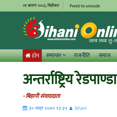
२१ श्रावण २०८३, बिहीबार
Preeti to unicode
समाचार
राजनीति
समाज
होम
अन्तर्राष्ट्रिय रेडपाण
- बिहानी संवाददाता
३० भाद्र २०७५ १३:३५
bihani