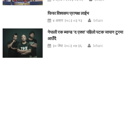
फिफा विश्वकप प्रत्यक्ष लाईभ
४ असार २०८३ ०३:१३
bihani
नेपाली रक ब्यान्ड ‘द एक्स’ पहिलो पटक जापान टुरमा
आउँदै
३० जेष्ठ २०८३ ०७:३६
bihani