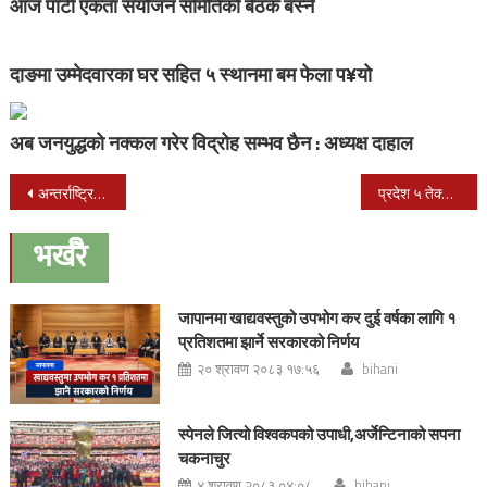
आज पार्टी एकता संयोजन समितिको बैठक बस्ने
दाङमा उम्मेदवारका घर सहित ५ स्थानमा बम फेला प¥यो
अब जनयुद्धको नक्कल गरेर विद्रोह सम्भव छैन : अध्यक्ष दाहाल
Post
अन्तर्राष्ट्रिय रेडपाण्डा दिवस मनाईंदै
प्रदेश ५ तेक्वान्दो महासंघको अध्यक्षमा विरेन्द्र शाहि चयन
navigation
भर्खरै
जापानमा खाद्यवस्तुको उपभोग कर दुई वर्षका लागि १
प्रतिशतमा झार्ने सरकारको निर्णय
२० श्रावण २०८३ १७:५६
bihani
स्पेनले जित्यो विश्वकपको उपाधी,अर्जेन्टिनाको सपना
चकनाचुर
४ श्रावण २०८३ ०४:०८
bihani