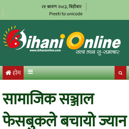
२१ श्रावण २०८३, बिहीबार
Preeti to unicode
होम
सामाजिक सञ्जाल
फेसबुकले बचायो ज्यान