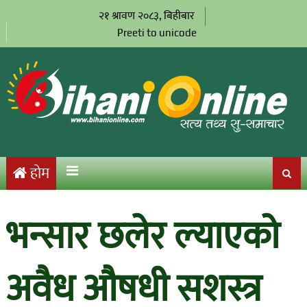
२१ श्रावण २०८३, बिहीबार
Preeti to unicode
होम
भन्सार छलेर ल्याएको
अवैध औषधी सशस्त्र