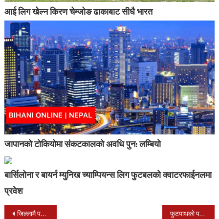
आई लिग खेल्न किरण चेम्जोङ ढाकाबाट सीधै भारत
जापानको टोकियोमा संकटकालको अवधि पुन: लम्बियो
बार्सिलोना र बायर्न म्युनिख च्याम्पियन्स लिग फुटबलको क्वाटरफाईनलमा
प्रवेश
Post
जिल्लामै पहिलो विद्यालय भवन हस्तान्तरण
फुटपाथको पसल हटाएपछि व्यापारीद्धारा नेपालगन्ज उपमहानगपालिका कार्यालय घेराउ