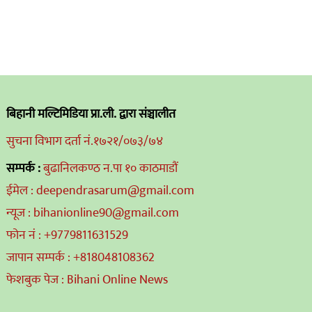
बिहानी मल्टिमिडिया प्रा.ली. द्वारा संञ्चालीत
सुचना विभाग दर्ता नं.१७२१/०७३/७४
सम्पर्क :
बुढानिलकण्ठ न.पा १० काठमाडौं
ईमेल : deependrasarum@gmail.com
न्यूज : bihanionline90@gmail.com
फोन नं : +9779811631529
जापान सम्पर्क : +818048108362
फेशबुक पेज : Bihani Online News