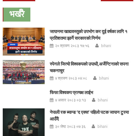
navigation
भर्खरै
जापानमा खाद्यवस्तुको उपभोग कर दुई वर्षका लागि १
प्रतिशतमा झार्ने सरकारको निर्णय
२० श्रावण २०८३ १७:५६
bihani
स्पेनले जित्यो विश्वकपको उपाधी,अर्जेन्टिनाको सपना
चकनाचुर
४ श्रावण २०८३ ०४:०८
bihani
फिफा विश्वकप प्रत्यक्ष लाईभ
४ असार २०८३ ०३:१३
bihani
नेपाली रक ब्यान्ड ‘द एक्स’ पहिलो पटक जापान टुरमा
आउँदै
३० जेष्ठ २०८३ ०७:३६
bihani