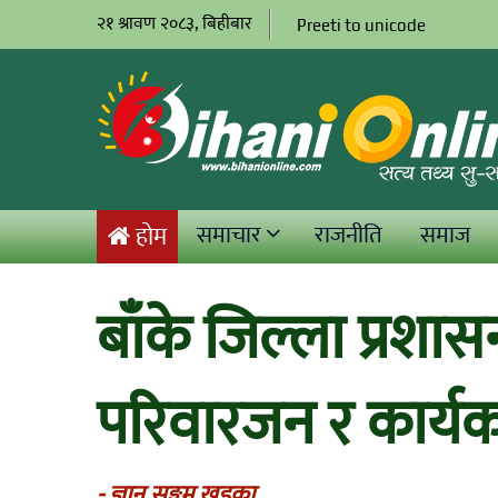
२१ श्रावण २०८३, बिहीबार
Preeti to unicode
समाचार
राजनीति
समाज
होम
बाँके जिल्ला प्रश
परिवारजन र कार्यकर
- ज्ञानु सङ्गम खड्का