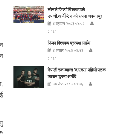
स्पेनले जित्यो विश्वकपको
उपाधी,अर्जेन्टिनाको सपना चकनाचुर
४ श्रावण २०८३ ०४:०८
bihani
फिफा विश्वकप प्रत्यक्ष लाईभ
सन
४ असार २०८३ ०३:१३
सन
bihani
नेपाली रक ब्यान्ड ‘द एक्स’ पहिलो पटक
जापान टुरमा आउँदै
ा,
३० जेष्ठ २०८३ ०७:३६
bihani
ाई
यु