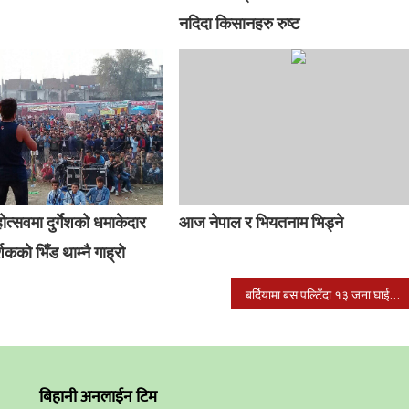
नदिदा किसानहरु रुष्ट
ोत्सवमा दुर्गेशको धमाकेदार
आज नेपाल र भियतनाम भिड्ने
्शकको भिँड थाम्नै गाह्रो
बर्दियामा बस पल्टिँदा १३ जना घाईते २ जना सिकिस्त
बिहानी अनलाईन टिम