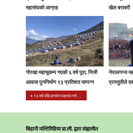
महासंघको आग्रह
खेल बराबरी
गोरखा महाभूकम्प गएको ६ वर्ष पूरा, निजी
नेपालगन्ज मह
आवास पुननिर्माण ९३ प्रतिशत सम्पन्न
प्रस्तुतीले दर
Post
१३ वर्ष पछि हत्यारा पक्राउ गर्न सफल बाँके प्रहरी
navigation
बिहानी मल्टिमिडिया प्रा.ली. द्वारा संञ्चालीत