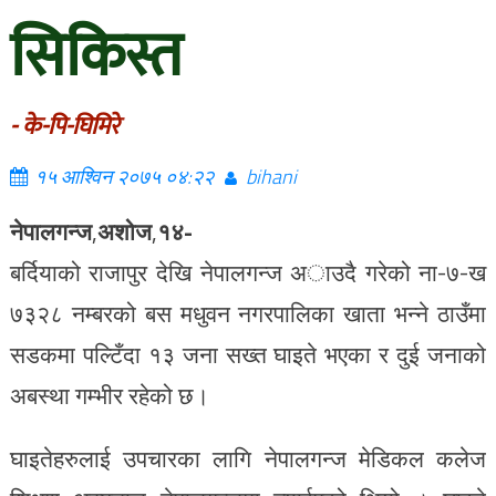
सिकिस्त
- के-पि-घिमिरे
१५ आश्विन २०७५ ०४:२२
bihani
नेपालगन्ज
,
अशोज
,
१४-
बर्दियाको राजापुर देखि नेपालगन्ज अाउदै गरेको ना-७-ख
७३२८ नम्बरको बस मधुवन नगरपालिका खाता भन्ने ठाउँमा
सडकमा पल्टिँदा १३ जना सख्त घाइते भएका र दुई जनाको
अबस्था गम्भीर रहेको छ।
घाइतेहरुलाई उपचारका लागि नेपालगन्ज मेडिकल कलेज