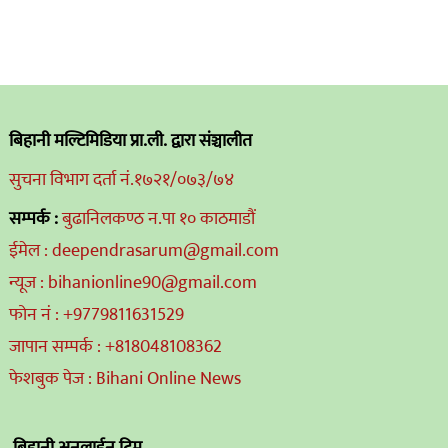
बिहानी मल्टिमिडिया प्रा.ली. द्वारा संञ्चालीत
सुचना विभाग दर्ता नं.१७२१/०७३/७४
सम्पर्क :
बुढानिलकण्ठ न.पा १० काठमाडौं
ईमेल : deependrasarum@gmail.com
न्यूज : bihanionline90@gmail.com
फोन नं : +9779811631529
जापान सम्पर्क : +818048108362
फेशबुक पेज : Bihani Online News