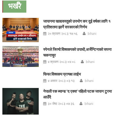
navigation
भर्खरै
जापानमा खाद्यवस्तुको उपभोग कर दुई वर्षका लागि १
प्रतिशतमा झार्ने सरकारको निर्णय
२० श्रावण २०८३ १७:५६
bihani
स्पेनले जित्यो विश्वकपको उपाधी,अर्जेन्टिनाको सपना
चकनाचुर
४ श्रावण २०८३ ०४:०८
bihani
फिफा विश्वकप प्रत्यक्ष लाईभ
४ असार २०८३ ०३:१३
bihani
नेपाली रक ब्यान्ड ‘द एक्स’ पहिलो पटक जापान टुरमा
आउँदै
३० जेष्ठ २०८३ ०७:३६
bihani