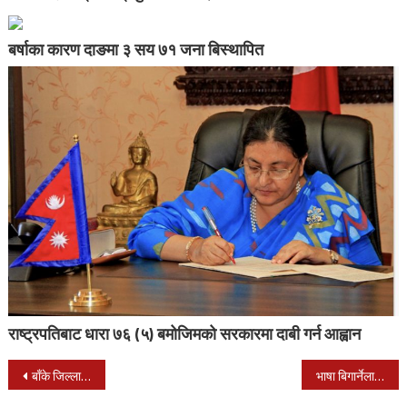
बर्षाका कारण दाङमा ३ सय ७१ जना बिस्थापित
राष्ट्रपतिबाट धारा ७६ (५) बमोजिमको सरकारमा दाबी गर्न आह्वान
Post
बाँके जिल्ला प्रशासन कार्यालयमा यादवका परिवारजन र कार्यकर्ताद्धारा धर्ना र अनशन
भाषा बिगार्नेलाई नै भाषा शाखाको जिम्मेवारी दिन चलखेल