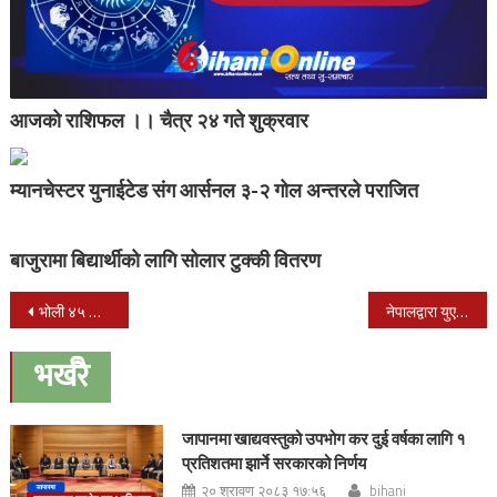
आजको राशिफल ।। चैत्र २४ गते शुक्रवार
म्यानचेस्टर युनाईटेड संग आर्सनल ३-२ गोल अन्तरले पराजित
बाजुरामा बिद्यार्थीको लागि सोलार टुक्की वितरण
Post
भोली ४५ जिल्लामा सार्वजनीक बिदा : गाडी समेत नचल्ने
नेपालद्वारा युएई (UAE) लाई २२२ रनको टार्गेट
navigation
भर्खरै
जापानमा खाद्यवस्तुको उपभोग कर दुई वर्षका लागि १
प्रतिशतमा झार्ने सरकारको निर्णय
२० श्रावण २०८३ १७:५६
bihani