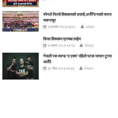
स्पेनले जित्यो विश्वकपको उपाधी,अर्जेन्टिनाको सपना
चकनाचुर
४ श्रावण २०८३ ०४:०८
bihani
फिफा विश्वकप प्रत्यक्ष लाईभ
४ असार २०८३ ०३:१३
bihani
नेपाली रक ब्यान्ड ‘द एक्स’ पहिलो पटक जापान टुरमा
आउँदै
३० जेष्ठ २०८३ ०७:३६
bihani