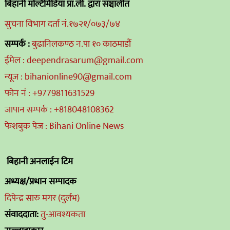
बिहानी मल्टिमिडिया प्रा.ली. द्वारा संञ्चालीत
सुचना विभाग दर्ता नं.१७२१/०७३/७४
सम्पर्क :
बुढानिलकण्ठ न.पा १० काठमाडौं
ईमेल : deependrasarum@gmail.com
न्यूज : bihanionline90@gmail.com
फोन नं : +9779811631529
जापान सम्पर्क : +818048108362
फेशबुक पेज : Bihani Online News
बिहानी अनलाईन टिम
अध्यक्ष/प्रधान सम्पादक
दिपेन्द्र सारु मगर (दुर्लभ)
संवाददाता:
तु-आवश्यकता