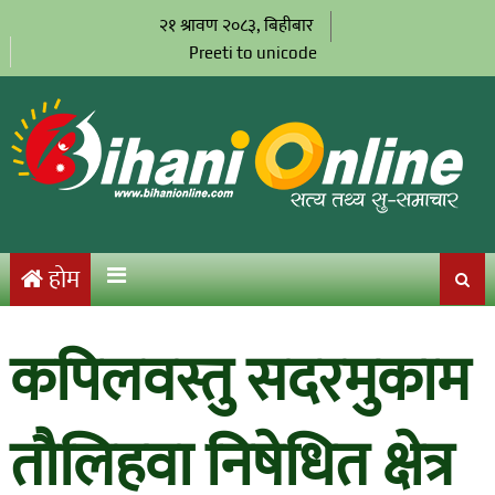
२१ श्रावण २०८३, बिहीबार
Preeti to unicode
होम
कपिलवस्तु सदरमुकाम
तौलिहवा निषेधित क्षेत्र