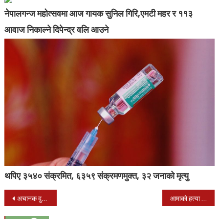
नेपालगन्ज महोत्सवमा आज गायक सुनिल गिरि,एमटी महर र ११३
आवाज निकाल्ने दिपेन्द्र वलि आउने
थपिए ३५४० संक्रमित, ६३५९ संक्रमणमुक्त, ३२ जनाको मृत्‍यु
Post
अचानक दुई देशका प्रधानमन्त्रीले दिए राजिनामा,
आमाको हत्या गर्ने दम्पतीलाई सर्वस्वसहित जन्मकैदको सजाय
navigation