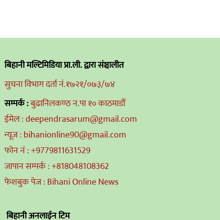
बिहानी मल्टिमिडिया प्रा.ली. द्वारा संञ्चालीत
सुचना विभाग दर्ता नं.१७२१/०७३/७४
सम्पर्क :
बुढानिलकण्ठ न.पा १० काठमाडौं
ईमेल : deependrasarum@gmail.com
न्यूज : bihanionline90@gmail.com
फोन नं : +9779811631529
जापान सम्पर्क : +818048108362
फेशबुक पेज : Bihani Online News
बिहानी अनलाईन टिम