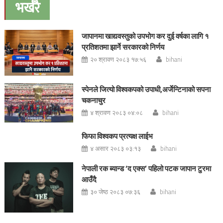
भर्खरै
जापानमा खाद्यवस्तुको उपभोग कर दुई वर्षका लागि १
प्रतिशतमा झार्ने सरकारको निर्णय
२० श्रावण २०८३ १७:५६
bihani
स्पेनले जित्यो विश्वकपको उपाधी,अर्जेन्टिनाको सपना
चकनाचुर
४ श्रावण २०८३ ०४:०८
bihani
फिफा विश्वकप प्रत्यक्ष लाईभ
४ असार २०८३ ०३:१३
bihani
नेपाली रक ब्यान्ड ‘द एक्स’ पहिलो पटक जापान टुरमा
आउँदै
३० जेष्ठ २०८३ ०७:३६
bihani