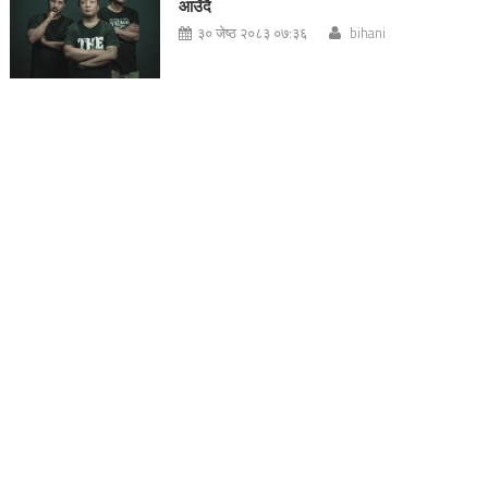
आउँदै
३० जेष्ठ २०८३ ०७:३६
bihani