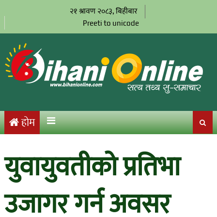
२१ श्रावण २०८३, बिहीबार
Preeti to unicode
होम
युवायुवतीको प्रतिभा
उजागर गर्न अवसर