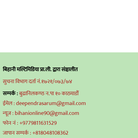
बिहानी मल्टिमिडिया प्रा.ली. द्वारा संञ्चालीत
सुचना विभाग दर्ता नं.१७२१/०७३/७४
सम्पर्क :
बुढानिलकण्ठ न.पा १० काठमाडौं
ईमेल : deependrasarum@gmail.com
न्यूज : bihanionline90@gmail.com
फोन नं : +9779811631529
जापान सम्पर्क : +818048108362