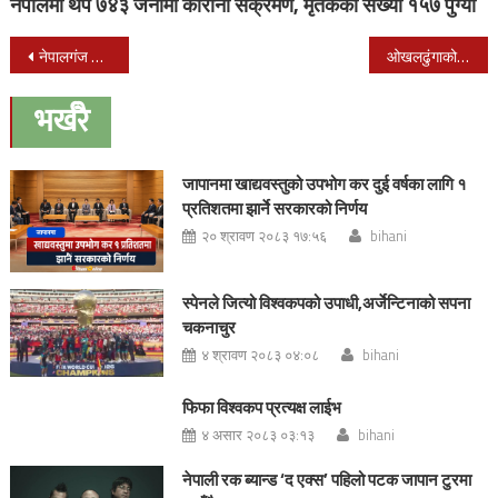
नेपालमा थप ७४३ जनामा कोरोना संक्रमण, मृतकको संख्या १५७ पुग्यो
Post
नेपालगंज टेक्नीकल कलेजमा स्वागत कार्यक्रम भव्य रुपमा सम्पन्न
ओखलढुंगाको खिजिदेम्बामा एम्बुलेन्स सेवा सुरु
navigation
भर्खरै
जापानमा खाद्यवस्तुको उपभोग कर दुई वर्षका लागि १
प्रतिशतमा झार्ने सरकारको निर्णय
२० श्रावण २०८३ १७:५६
bihani
स्पेनले जित्यो विश्वकपको उपाधी,अर्जेन्टिनाको सपना
चकनाचुर
४ श्रावण २०८३ ०४:०८
bihani
फिफा विश्वकप प्रत्यक्ष लाईभ
४ असार २०८३ ०३:१३
bihani
नेपाली रक ब्यान्ड ‘द एक्स’ पहिलो पटक जापान टुरमा