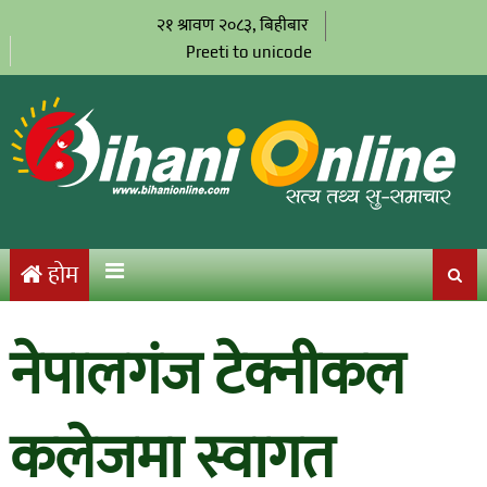
२१ श्रावण २०८३, बिहीबार
Preeti to unicode
होम
नेपालगंज टेक्नीकल
कलेजमा स्वागत