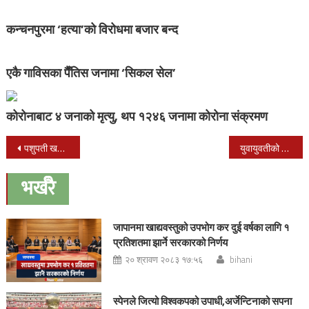
कन्चनपुरमा ‘हत्या’को विरोधमा बजार बन्द
एकै गाविसका पैँतिस जनामा ‘सिकल सेल’
कोरोनाबाट ४ जनाको मृत्यु, थप १२४६ जनामा कोरोना संक्रमण
Post
पशुपती खनालको बझाङ सुर्माताल बोलको देउडा गित सार्वजनीक
युवायुवतीको प्रतिभा उजागर गर्न अवसर दिनुपर्छ : डा शर्मा
navigation
भर्खरै
जापानमा खाद्यवस्तुको उपभोग कर दुई वर्षका लागि १
प्रतिशतमा झार्ने सरकारको निर्णय
२० श्रावण २०८३ १७:५६
bihani
स्पेनले जित्यो विश्वकपको उपाधी,अर्जेन्टिनाको सपना