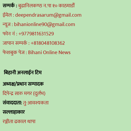
सम्पर्क :
बुढानिलकण्ठ न.पा १० काठमाडौं
ईमेल : deependrasarum@gmail.com
न्यूज : bihanionline90@gmail.com
फोन नं : +9779811631529
जापान सम्पर्क : +818048108362
फेशबुक पेज : Bihani Online News
बिहानी अनलाईन टिम
अध्यक्ष/प्रधान सम्पादक
दिपेन्द्र सारु मगर (दुर्लभ)
संवाददाता:
तु-आवश्यकता
सल्लाहाकार
रञ्जीता ढकाल थापा