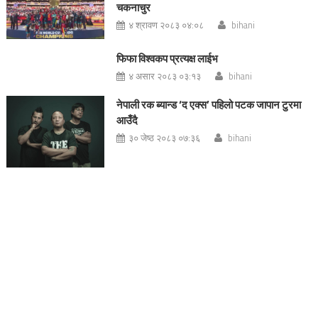
चकनाचुर
४ श्रावण २०८३ ०४:०८
bihani
फिफा विश्वकप प्रत्यक्ष लाईभ
४ असार २०८३ ०३:१३
bihani
नेपाली रक ब्यान्ड ‘द एक्स’ पहिलो पटक जापान टुरमा
आउँदै
३० जेष्ठ २०८३ ०७:३६
bihani